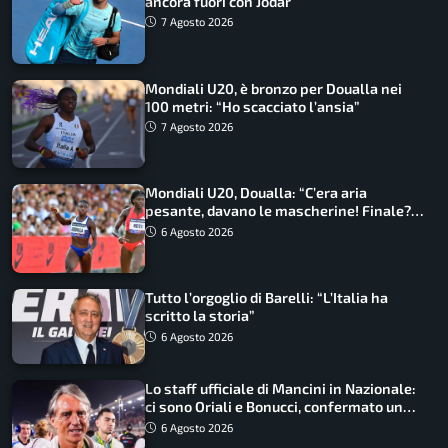
ancora fuori con Jodar
7 Agosto 2026
Mondiali U20, è bronzo per Doualla nei
100 metri: “Ho scacciato l’ansia”
7 Agosto 2026
Mondiali U20, Doualla: “C’era aria
pesante, davano le mascherine! Finale?
Non ho nulla da perdere”
6 Agosto 2026
Tutto l’orgoglio di Barelli: “L’Italia ha
scritto la storia”
6 Agosto 2026
Lo staff ufficiale di Mancini in Nazionale:
ci sono Oriali e Bonucci, confermato un
ritorno
6 Agosto 2026