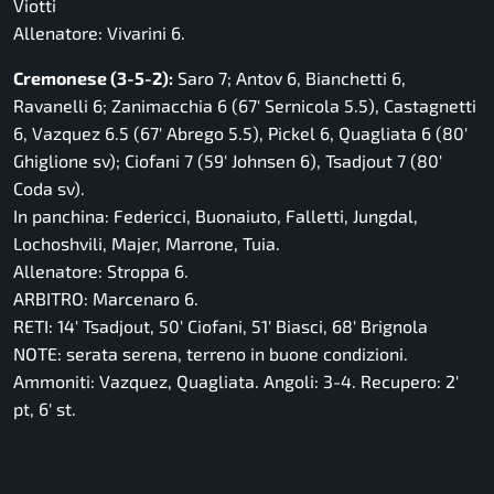
Viotti
Allenatore: Vivarini 6.
Cremonese (3-5-2):
Saro 7; Antov 6, Bianchetti 6,
Ravanelli 6; Zanimacchia 6 (67′ Sernicola 5.5), Castagnetti
6, Vazquez 6.5 (67′ Abrego 5.5), Pickel 6, Quagliata 6 (80′
Ghiglione sv); Ciofani 7 (59′ Johnsen 6), Tsadjout 7 (80′
Coda sv).
In panchina: Federicci, Buonaiuto, Falletti, Jungdal,
Lochoshvili, Majer, Marrone, Tuia.
Allenatore: Stroppa 6.
ARBITRO: Marcenaro 6.
RETI: 14′ Tsadjout, 50′ Ciofani, 51′ Biasci, 68′ Brignola
NOTE: serata serena, terreno in buone condizioni.
Ammoniti: Vazquez, Quagliata. Angoli: 3-4. Recupero: 2′
pt, 6′ st.