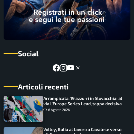
Social
Articoli recenti
Arrampicata, 19 azzurri in Slovacchia: al
via l’Europe Series Lead, tappa decisiva
per la Speed
6 Agosto 2026
Volley, Italia al lavoro a Cavalese verso