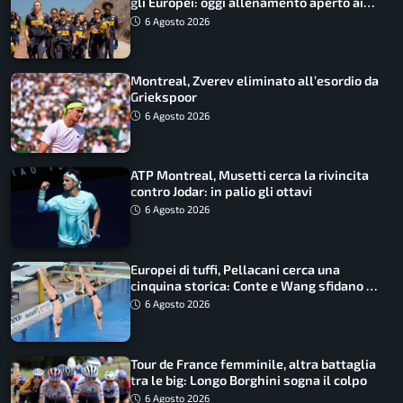
gli Europei: oggi allenamento aperto ai
tifosi
6 Agosto 2026
Montreal, Zverev eliminato all’esordio da
Griekspoor
6 Agosto 2026
ATP Montreal, Musetti cerca la rivincita
contro Jodar: in palio gli ottavi
6 Agosto 2026
Europei di tuffi, Pellacani cerca una
cinquina storica: Conte e Wang sfidano la
piattaforma
6 Agosto 2026
Tour de France femminile, altra battaglia
tra le big: Longo Borghini sogna il colpo
6 Agosto 2026