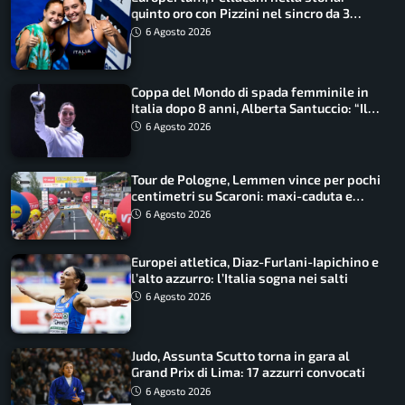
quinto oro con Pizzini nel sincro da 3
metri
6 Agosto 2026
Coppa del Mondo di spada femminile in
Italia dopo 8 anni, Alberta Santuccio: “Il
lavoro dà sempre i suoi frutti”
6 Agosto 2026
Tour de Pologne, Lemmen vince per pochi
centimetri su Scaroni: maxi-caduta e
tappa accorciata
6 Agosto 2026
Europei atletica, Diaz-Furlani-Iapichino e
l’alto azzurro: l’Italia sogna nei salti
6 Agosto 2026
Judo, Assunta Scutto torna in gara al
Grand Prix di Lima: 17 azzurri convocati
6 Agosto 2026