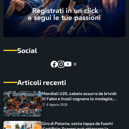
Social
Articoli recenti
Mondiali U20, sabato azzurro da brividi:
Di Fabio e Inzoli sognano le medaglie,
Castellani e Succo in finale
8 Agosto 2026
Giro di Polonia, sesta tappa da fuochi
d’artificio: Scaroni può attaccare la