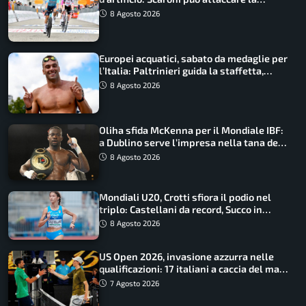
maglia di Lemmen
8 Agosto 2026
Europei acquatici, sabato da medaglie per
l’Italia: Paltrinieri guida la staffetta,
Barnabà sogna l’oro dalle grandi altezze
8 Agosto 2026
Oliha sfida McKenna per il Mondiale IBF:
a Dublino serve l’impresa nella tana del
lupo
8 Agosto 2026
Mondiali U20, Crotti sfiora il podio nel
triplo: Castellani da record, Succo in
finale
8 Agosto 2026
US Open 2026, invasione azzurra nelle
qualificazioni: 17 italiani a caccia del main
draw
7 Agosto 2026