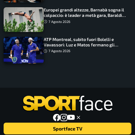
Europei grandi altezze, Barnabà sogna il
colpaccio: è leader a metà gara, Baraldi
ancora in corsa
7 Agosto 2026
ATP Montreal, subito fuori Bolelli e
Vavassori: Luz e Matos fermano gli
azzurri
7 Agosto 2026
Sportface TV