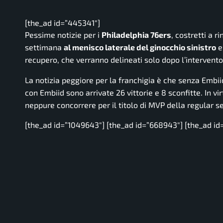
[the_ad id=”445341″]
Pessime notizie per i
Philadelphia 76ers
, costretti a r
settimana
al menisco laterale del ginocchio sinistro
e
recupero, che verranno delineati solo dopo l’intervento
La notizia peggiore per la franchigia è che senza Embiid 
con Embiid sono arrivate 26 vittorie e 8 sconfitte. In v
neppure concorrere per il titolo di MVP della regular s
[the_ad id=”1049643″] [the_ad id=”668943″] [the_ad id