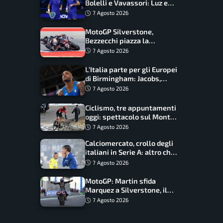
Bolelli e Vavassori: Luz e
Matos fermano gli azzurri
7 Agosto 2026
MotoGP Silverstone,
Bezzecchi piazza la
zampata: Aprilia domina,
7 Agosto 2026
Bagnaia costretto al Q1
L’Italia parte per gli Europei
di Birmingham: Jacobs,
Tamberi e Battocletti
7 Agosto 2026
guidano una spedizione
record
Ciclismo, tre appuntamenti
oggi: spettacolo sul Mont
Ventoux, orari e come
7 Agosto 2026
vederli
Calciomercato, crollo degli
italiani in Serie A: altro che
svolta dopo il Mondiale
7 Agosto 2026
MotoGP: Martin sfida
Marquez a Silverstone, il
programma e gli orari
7 Agosto 2026