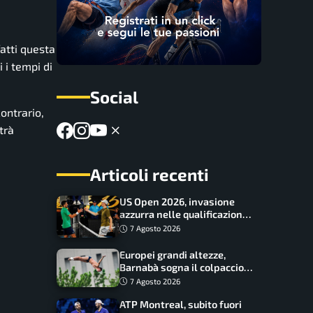
atti questa
 i tempi di
Social
contrario,
trà
Articoli recenti
US Open 2026, invasione
azzurra nelle qualificazioni:
17 italiani a caccia del main
7 Agosto 2026
draw
Europei grandi altezze,
Barnabà sogna il colpaccio:
è leader a metà gara, Baraldi
7 Agosto 2026
ancora in corsa
ATP Montreal, subito fuori