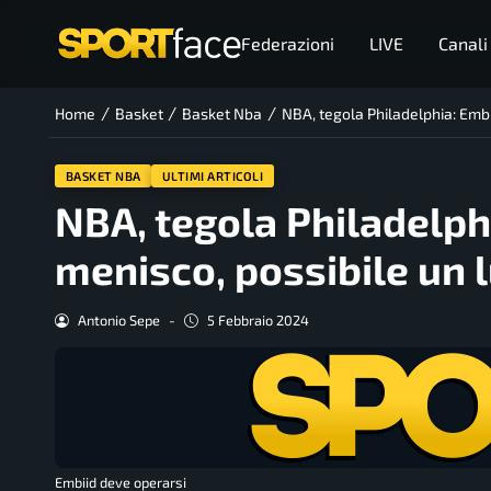
Federazioni
LIVE
Canali
/
/
/
Home
Basket
Basket Nba
NBA, tegola Philadelphia: Embi
BASKET NBA
ULTIMI ARTICOLI
NBA, tegola Philadelph
menisco, possibile un 
Antonio Sepe
-
5 Febbraio 2024
Embiid deve operarsi