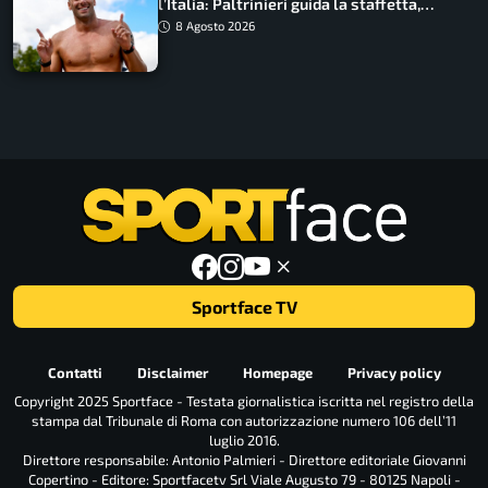
l’Italia: Paltrinieri guida la staffetta,
Barnabà sogna l’oro dalle grandi altezze
8 Agosto 2026
Sportface TV
Contatti
Disclaimer
Homepage
Privacy policy
Copyright 2025 Sportface - Testata giornalistica iscritta nel registro della
stampa dal Tribunale di Roma con autorizzazione numero 106 dell’11
luglio 2016.
Direttore responsabile: Antonio Palmieri - Direttore editoriale Giovanni
Copertino - Editore: Sportfacetv Srl Viale Augusto 79 - 80125 Napoli -