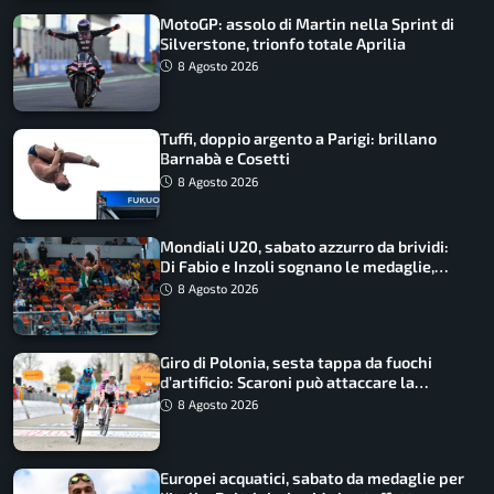
MotoGP: assolo di Martin nella Sprint di
Silverstone, trionfo totale Aprilia
8 Agosto 2026
Tuffi, doppio argento a Parigi: brillano
Barnabà e Cosetti
8 Agosto 2026
Mondiali U20, sabato azzurro da brividi:
Di Fabio e Inzoli sognano le medaglie,
Castellani e Succo in finale
8 Agosto 2026
Giro di Polonia, sesta tappa da fuochi
d’artificio: Scaroni può attaccare la
maglia di Lemmen
8 Agosto 2026
Europei acquatici, sabato da medaglie per