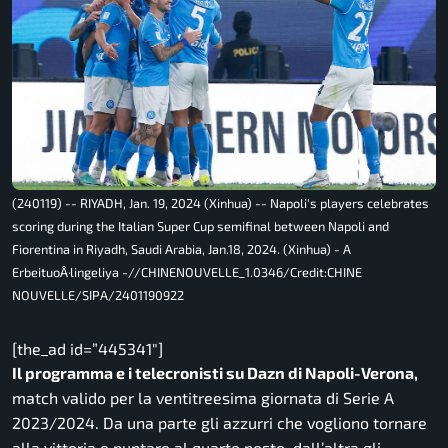
(240119) -- RIYADH, Jan. 19, 2024 (Xinhua) -- Napoli's players celebrates
scoring during the Italian Super Cup semifinal between Napoli and
Fiorentina in Riyadh, Saudi Arabia, Jan.18, 2024. (Xinhua) - A
ErbeituoÂ·lingeliya -//CHINENOUVELLE_1.0346/Credit:CHINE
NOUVELLE/SIPA/2401190922
[the_ad id=”445341″]
Il programma e i telecronisti su Dazn di Napoli-Verona,
match valido per la ventitreesima giornata di Serie A
2023/2024. Da una parte gli azzurri che vogliono tornare
alla vittoria e puntare al quarto posto, dall’altra gli