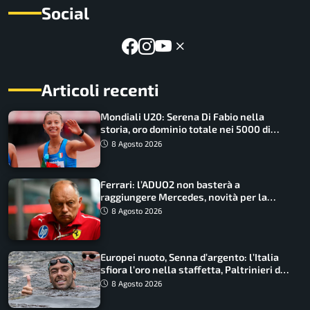
Social
Articoli recenti
Mondiali U20: Serena Di Fabio nella
storia, oro dominio totale nei 5000 di
marcia
8 Agosto 2026
Ferrari: l’ADUO2 non basterà a
raggiungere Mercedes, novità per la
Macarena
8 Agosto 2026
Europei nuoto, Senna d’argento: l’Italia
sfiora l’oro nella staffetta, Paltrinieri da
urlo, il bilancio azzurro
8 Agosto 2026