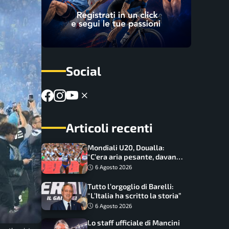
Social
Articoli recenti
Mondiali U20, Doualla:
“C’era aria pesante, davano
le mascherine! Finale? Non
6 Agosto 2026
ho nulla da perdere”
Tutto l’orgoglio di Barelli:
“L’Italia ha scritto la storia”
6 Agosto 2026
Lo staff ufficiale di Mancini