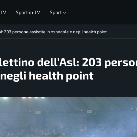
 TV
Sport in TV
Sport
sl: 203 persone assistite in ospedale e negli health point
lettino dell’Asl: 203 pers
 negli health point