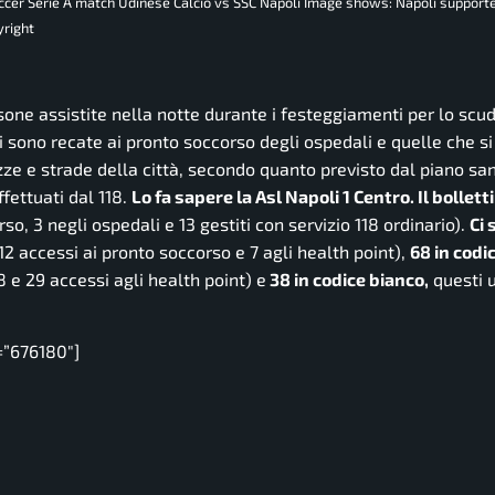
soccer Serie A match Udinese Calcio vs SSC Napoli Image shows: Napoli supporte
yright
one assistite nella notte durante i festeggiamenti per lo scud
 sono recate ai pronto soccorso degli ospedali e quelle che s
piazze e strade della città, secondo quanto previsto dal piano san
fettuati dal 118.
Lo fa sapere la Asl Napoli 1 Centro. Il bollett
so, 3 negli ospedali e 13 gestiti con servizio 118 ordinario).
Ci 
 12 accessi ai pronto soccorso e 7 agli health point),
68 in codi
18 e 29 accessi agli health point) e
38 in codice bianco,
questi u
=”676180″]