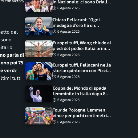
rs the victory
in Nazionale: ci sono Oriali e
Bonucci, confermato un
6 Agosto 2026
ritorno
Chiara Pellacani: “Ogni
medaglia d’oro ha un
significato diverso. Ho fatto
etto del
6 Agosto 2026
il salto di qualità”
i sono
Europei tuffi, Wang chiude ai
itario
piedi del podio: Italia prima
nel medagliere
ino parla di
6 Agosto 2026
sono poi 75
Europei tuffi, Pellacani nella
ce verd
e
storia: quinto oro con Pizzini
nel sincro da 3 metri
6 Agosto 2026
ltimi tutti
Coppa del Mondo di spada
femminile in Italia dopo 8
anni, Alberta Santuccio: “Il
6 Agosto 2026
lavoro dà sempre i suoi
Tour de Pologne, Lemmen
frutti”
vince per pochi centimetri
su Scaroni: maxi-caduta e
6 Agosto 2026
tappa accorciata