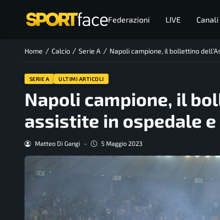
Federazioni
LIVE
Canali
/
/
/
Home
Calcio
Serie A
Napoli campione, il bollettino dell’A
SERIE A
ULTIMI ARTICOLI
Napoli campione, il bol
assistite in ospedale e
Matteo Di Gangi
-
5 Maggio 2023