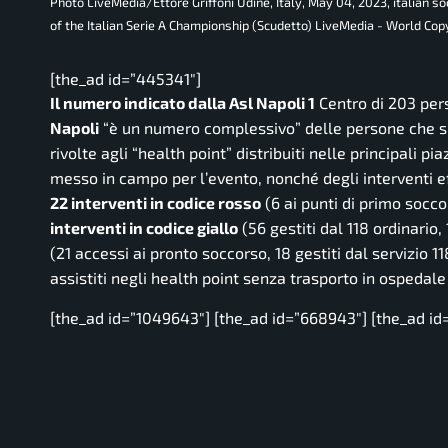
Photo LiveMedia/Ettore Griffoni Udine, Italy, May 04, 2023, italian 
of the Italian Serie A Championship (Scudetto) LiveMedia - World Cop
[the_ad id=”445341″]
Il numero indicato dalla Asl Napoli 1
Centro di 203 pers
Napoli
“
è un numero complessivo”
delle persone che si
rivolte agli “health point” distribuiti nelle principali 
messo in campo per l’evento, nonché degli interventi ef
22 interventi in codice rosso
(6 ai punti di primo soccor
interventi in codice giallo
(56 gestiti dal 118 ordinario,
(21 accessi ai pronto soccorso, 18 gestiti dal servizio 1
assistiti negli health point senza trasporto in ospedale
[the_ad id=”1049643″] [the_ad id=”668943″] [the_ad id