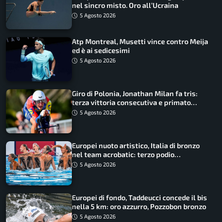
nel sincro misto. Oro all’Ucraina
5 Agosto 2026
Atp Montreal, Musetti vince contro Meija
ed è ai sedicesimi
5 Agosto 2026
Giro di Polonia, Jonathan Milan fa tris:
terza vittoria consecutiva e primato
rafforzato
5 Agosto 2026
Europei nuoto artistico, Italia di bronzo
nel team acrobatic: terzo podio
consecutivo
5 Agosto 2026
Europei di fondo, Taddeucci concede il bis
nella 5 km: oro azzurro, Pozzobon bronzo
5 Agosto 2026