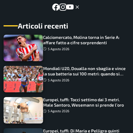
Articoli recenti
Calciomercato, Molina torna in Serie A:
affare fatto a cifre sorprendenti
5 Agosto 2026
Mondiali U20, Doualla non sbaglia e vince
la sua batteria sui 100 metri: quando si
disputano le finali
5 Agosto 2026
Europei, tuffi: Tocci settimo dai 3 metri.
Male Santoro, Wesemann si prende l’oro
5 Agosto 2026
Europei, tuffi: Di Maria e Pelligra quinti