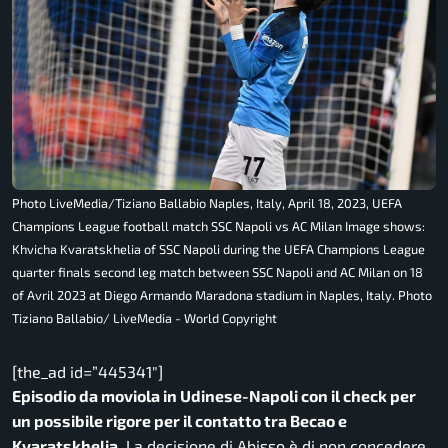
Photo LiveMedia/Tiziano Ballabio Naples, Italy, April 18, 2023, UEFA
Champions League football match SSC Napoli vs AC Milan Image shows:
Khvicha Kvaratskhelia of SSC Napoli during the UEFA Champions League
quarter finals second leg match between SSC Napoli and AC Milan on 18
of Avril 2023 at Diego Armando Maradona stadium in Naples, Italy. Photo
Tiziano Ballabio/ LiveMedia - World Copyright
[the_ad id=”445341″]
Episodio da moviola in Udinese-Napoli con il check per
un possibile rigore per il contatto tra Becao e
Kvaratskhelia
. La decisione di Abisso è di non concedere