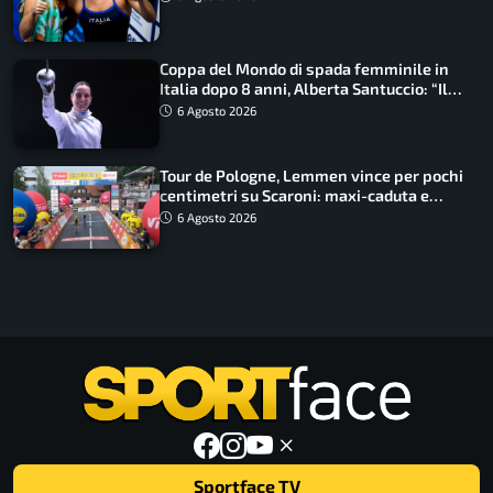
Coppa del Mondo di spada femminile in
Italia dopo 8 anni, Alberta Santuccio: “Il
lavoro dà sempre i suoi frutti”
6 Agosto 2026
Tour de Pologne, Lemmen vince per pochi
centimetri su Scaroni: maxi-caduta e
tappa accorciata
6 Agosto 2026
Sportface TV