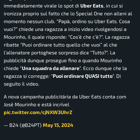
immediatamente virale lo spot di
Uber Eats
, in cui si
ironizza proprio sul fatto che lo
Special One
non alleni al
momento nessun club. “
Papà, ordino su Uber Eats. Cosa
vuoi?
” chiede una ragazza a inizio video rivolgendosi a
Mourinho, il quale risponde: “
Cos’è che c’è?
“. La ragazza
ribatte “
Puoi ordinare tutto quello che vuoi
” al che
l’allenatore portoghese sorpreso dice “
Tutto?
“. La
pubblicità dunque prosegue fino a quando Mourinho
chiede “
Una squadra da allenare
“. Ecco dunque che la
ragazza si corregge: “
Puoi ordinare QUASI tutto
“. Di
seguito il video.
A nova campanha publicitária da Uber Eats conta com
José Mourinho e está incrível
pic.twitter.com/cjNXW3UhrZ
— B24 (@B24PT)
May 15, 2024