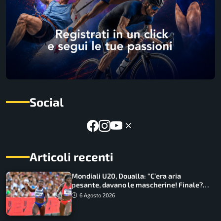
Social
Articoli recenti
Mondiali U20, Doualla: “C’era aria
pesante, davano le mascherine! Finale?
Non ho nulla da perdere”
6 Agosto 2026