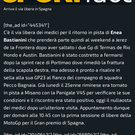
Arriva il via libera in Spagna
[the_ad id=”445341″]
C’è il via libera dei medici per il ritorno in pista di
Enea
Bastianini
che prenderà parte quindi al weekend a Jerez
de la Frontera dopo aver saltato i due Gp di Termas de Rio
Hondo e Austin. Bastianini è stato costretto a fermarsi
dopo la sprint race di Portimao dove rimediò la frattura
della scapola destra, ma adesso è pronto a risalire in
sella alla sua GP23 al fianco del compagno di squadra
Pecco Bagnaia. Già lunedì il 25enne riminese era tornato
in pista a Misano con la Panigale V4S per verificare le sue
condizioni e il riscontro era stato positivo, oggi il nullaosta
dei medici dopo un’ulteriore visita. Appuntamento dunque
per domani alle 10.45 con la prima sessione di libere della
MotoGp per il Gran premio di Spagna.
[the_ad id=”1049643″] [the_ad id=”668943″] [the_ad