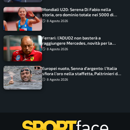
Mondiali U20: Serena Di Fabio nella
storia, oro dominio totale nei 5000 di
marcia
8 Agosto 2026
Ferrari: l’ADUO2 non basterà a
raggiungere Mercedes, novità per la
Macarena
8 Agosto 2026
Europei nuoto, Senna d’argento: l’Italia
sfiora l’oro nella staffetta, Paltrinieri da
urlo, il bilancio azzurro
8 Agosto 2026