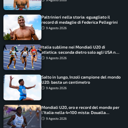
Paltrinieri nella storia: eguagliato il
record di medaglie di Federica Pellegrini
9 Agosto 2026
Italia sublime nei Mondiali U20 di
atletica: seconda dietro solo agli USA nel
medagliere
9 Agosto 2026
Salto in lungo, Inzoli campione del mondo
U20: basta un centimetro
9 Agosto 2026
Mondiali U20, oro e record del mondo per
l’Italia nella 4×100 mista: Doualla
straordinaria
9 Agosto 2026