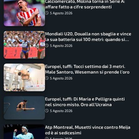
Calciomercato, Molina torna in Serie A:
affare fatto a cifre sorprendenti
5 Agosto 2026
Mondiali U20, Doualla non sbaglia e vince
la sua batteria sui 100 metri: quando si
disputano le finali
5 Agosto 2026
Europei, tuffi: Tocci settimo dai 3 metri.
Male Santoro, Wesemann si prende l’oro
5 Agosto 2026
Europei, tuffi: Di Maria e Pelligra quinti
nel sincro misto. Oro all’Ucraina
5 Agosto 2026
Atp Montreal, Musetti vince contro Meija
ed è ai sedicesimi
5 Agosto 2026