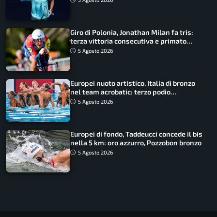
Giro di Polonia, Jonathan Milan fa tris:
terza vittoria consecutiva e primato
rafforzato
5 Agosto 2026
Europei nuoto artistico, Italia di bronzo
nel team acrobatic: terzo podio
consecutivo
5 Agosto 2026
Europei di fondo, Taddeucci concede il bis
nella 5 km: oro azzurro, Pozzobon bronzo
5 Agosto 2026