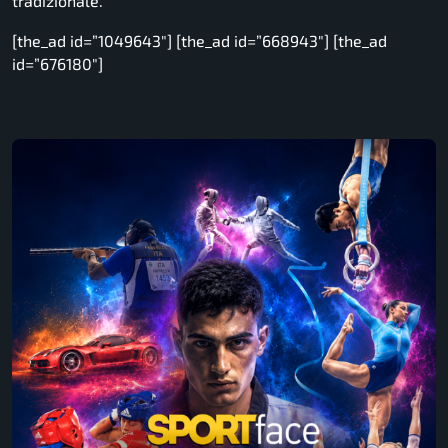
tradizionale.
[the_ad id=”1049643″] [the_ad id=”668943″] [the_ad
id=”676180″]