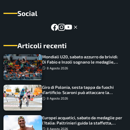
Social
Articoli recenti
Mondiali U20, sabato azzurro da brividi:
Di Fabio e Inzoli sognano le medaglie,
Castellani e Succo in finale
8 Agosto 2026
Giro di Polonia, sesta tappa da fuochi
d’artificio: Scaroni può attaccare la
maglia di Lemmen
8 Agosto 2026
Europei acquatici, sabato da medaglie per
l’Italia: Paltrinieri guida la staffetta,
Barnabà sogna l’oro dalle grandi altezze
8 Agosto 2026