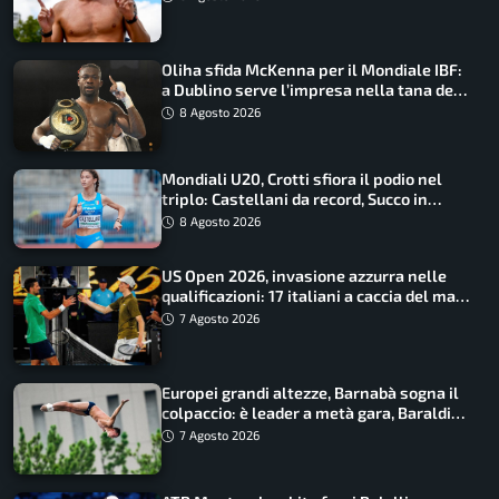
Oliha sfida McKenna per il Mondiale IBF:
a Dublino serve l’impresa nella tana del
lupo
8 Agosto 2026
Mondiali U20, Crotti sfiora il podio nel
triplo: Castellani da record, Succo in
finale
8 Agosto 2026
US Open 2026, invasione azzurra nelle
qualificazioni: 17 italiani a caccia del main
draw
7 Agosto 2026
Europei grandi altezze, Barnabà sogna il
colpaccio: è leader a metà gara, Baraldi
ancora in corsa
7 Agosto 2026