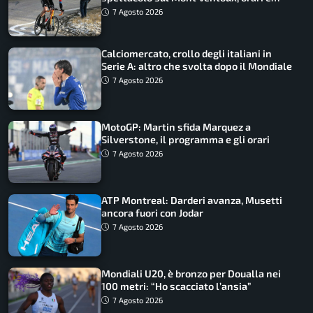
come vederli
7 Agosto 2026
Calciomercato, crollo degli italiani in
Serie A: altro che svolta dopo il Mondiale
7 Agosto 2026
MotoGP: Martin sfida Marquez a
Silverstone, il programma e gli orari
7 Agosto 2026
ATP Montreal: Darderi avanza, Musetti
ancora fuori con Jodar
7 Agosto 2026
Mondiali U20, è bronzo per Doualla nei
100 metri: “Ho scacciato l’ansia”
7 Agosto 2026