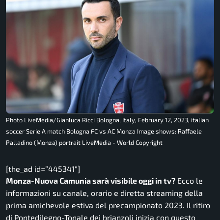
Photo LiveMedia/Gianluca Ricci Bologna, Italy, February 12, 2023, italian
soccer Serie A match Bologna FC vs AC Monza Image shows: Raffaele
Palladino (Monza) portrait LiveMedia - World Copyright
[the_ad id=”445341″]
Monza-Nuova Camunia sarà visibile oggi in tv?
Ecco le
informazioni su canale, orario e diretta streaming della
prima amichevole estiva del precampionato 2023. Il ritiro
di Pontedilegno-Tonale dei brianzoli inizia con questo