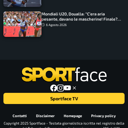
Mondiali U20, Doualla: “C’era aria
pesante, davano le mascherine! Finale?
Non ho nulla da perdere”
6 Agosto 2026
Sportface TV
Contatti
Disclaimer
Homepage
Privacy policy
Copyright 2025 Sportface - Testata giornalistica iscritta nel registro della