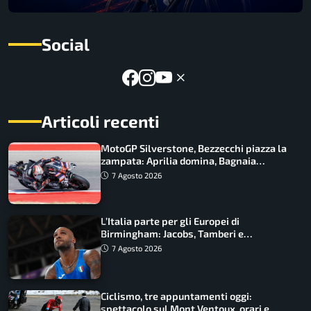
Social
Articoli recenti
MotoGP Silverstone, Bezzecchi piazza la
zampata: Aprilia domina, Bagnaia
costretto al Q1
7 Agosto 2026
L’Italia parte per gli Europei di
Birmingham: Jacobs, Tamberi e
Battocletti guidano una spedizione
7 Agosto 2026
record
Ciclismo, tre appuntamenti oggi:
spettacolo sul Mont Ventoux, orari e