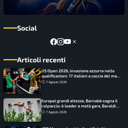
Social
Articoli recenti
US Open 2026, invasione azzurra nelle
qualificazioni: 17 italiani a caccia del main
draw
7 Agosto 2026
Europei grandi altezze, Barnabà sogna il
colpaccio: è leader a metà gara, Baraldi
ancora in corsa
7 Agosto 2026