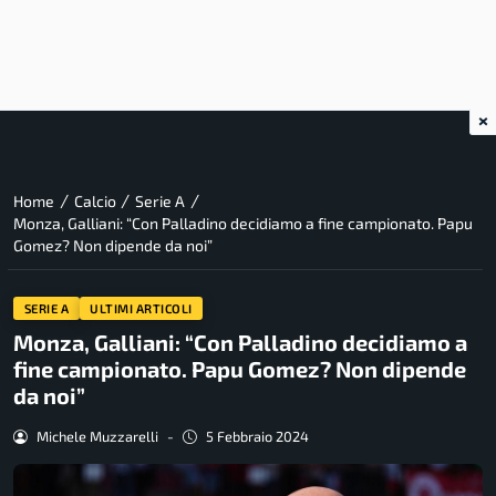
×
/
/
/
Home
Calcio
Serie A
Monza, Galliani: “Con Palladino decidiamo a fine campionato. Papu
Gomez? Non dipende da noi”
SERIE A
ULTIMI ARTICOLI
Monza, Galliani: “Con Palladino decidiamo a
fine campionato. Papu Gomez? Non dipende
da noi”
Michele Muzzarelli
-
5 Febbraio 2024