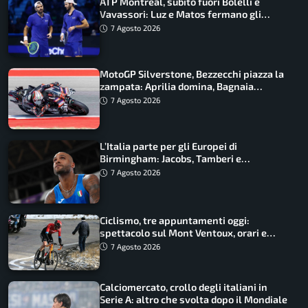
ATP Montreal, subito fuori Bolelli e
Vavassori: Luz e Matos fermano gli
azzurri
7 Agosto 2026
MotoGP Silverstone, Bezzecchi piazza la
zampata: Aprilia domina, Bagnaia
costretto al Q1
7 Agosto 2026
L’Italia parte per gli Europei di
Birmingham: Jacobs, Tamberi e
Battocletti guidano una spedizione
7 Agosto 2026
record
Ciclismo, tre appuntamenti oggi:
spettacolo sul Mont Ventoux, orari e
come vederli
7 Agosto 2026
Calciomercato, crollo degli italiani in
Serie A: altro che svolta dopo il Mondiale