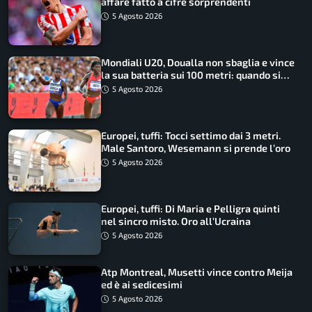
affare fatto a cifre sorprendenti
5 Agosto 2026
Mondiali U20, Doualla non sbaglia e vince
la sua batteria sui 100 metri: quando si
disputano le finali
5 Agosto 2026
Europei, tuffi: Tocci settimo dai 3 metri.
Male Santoro, Wesemann si prende l’oro
5 Agosto 2026
Europei, tuffi: Di Maria e Pelligra quinti
nel sincro misto. Oro all’Ucraina
5 Agosto 2026
Atp Montreal, Musetti vince contro Meija
ed è ai sedicesimi
5 Agosto 2026