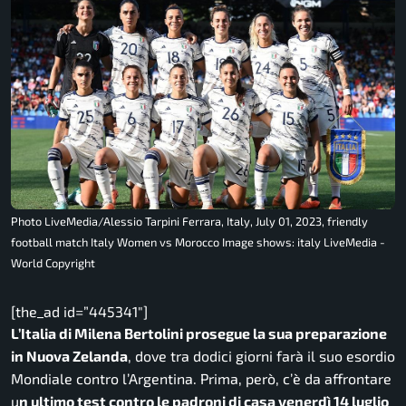
Photo LiveMedia/Alessio Tarpini Ferrara, Italy, July 01, 2023, friendly
football match Italy Women vs Morocco Image shows: italy LiveMedia -
World Copyright
[the_ad id=”445341″]
L’Italia di Milena Bertolini prosegue la sua preparazione
in Nuova Zelanda
, dove tra dodici giorni farà il suo esordio
Mondiale contro l’Argentina. Prima, però, c’è da affrontare
u
n ultimo test contro le padroni di casa venerdì 14 luglio