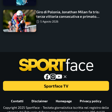
Giro di Polonia, Jonathan Milan fa tris:
terza vittoria consecutiva e primato
rafforzato
5 Agosto 2026
Sportface TV
Contatti
Disclaimer
Homepage
Privacy policy
Copyright 2025 Sportface - Testata giornalistica iscritta nel registro della