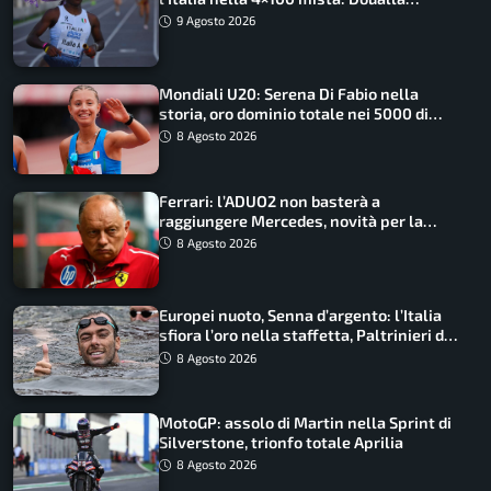
straordinaria
9 Agosto 2026
Mondiali U20: Serena Di Fabio nella
storia, oro dominio totale nei 5000 di
marcia
8 Agosto 2026
Ferrari: l’ADUO2 non basterà a
raggiungere Mercedes, novità per la
Macarena
8 Agosto 2026
Europei nuoto, Senna d’argento: l’Italia
sfiora l’oro nella staffetta, Paltrinieri da
urlo, il bilancio azzurro
8 Agosto 2026
MotoGP: assolo di Martin nella Sprint di
Silverstone, trionfo totale Aprilia
8 Agosto 2026