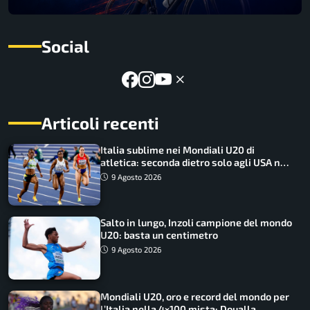
Social
Articoli recenti
Italia sublime nei Mondiali U20 di
atletica: seconda dietro solo agli USA nel
medagliere
9 Agosto 2026
Salto in lungo, Inzoli campione del mondo
U20: basta un centimetro
9 Agosto 2026
Mondiali U20, oro e record del mondo per
l’Italia nella 4×100 mista: Doualla