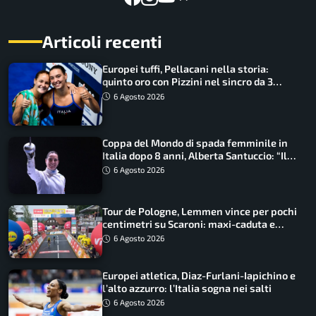
Articoli recenti
Europei tuffi, Pellacani nella storia:
quinto oro con Pizzini nel sincro da 3
metri
6 Agosto 2026
Coppa del Mondo di spada femminile in
Italia dopo 8 anni, Alberta Santuccio: “Il
lavoro dà sempre i suoi frutti”
6 Agosto 2026
Tour de Pologne, Lemmen vince per pochi
centimetri su Scaroni: maxi-caduta e
tappa accorciata
6 Agosto 2026
Europei atletica, Diaz-Furlani-Iapichino e
l’alto azzurro: l’Italia sogna nei salti
6 Agosto 2026