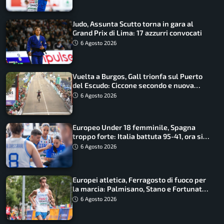
Judo, Assunta Scutto torna in gara al
Grand Prix di Lima: 17 azzurri convocati
6 Agosto 2026
Vuelta a Burgos, Gall trionfa sul Puerto
del Escudo: Ciccone secondo e nuova
maglia di leader
6 Agosto 2026
Europeo Under 18 femminile, Spagna
troppo forte: Italia battuta 95-41, ora si
gioca il Mondiale
6 Agosto 2026
Europei atletica, Ferragosto di fuoco per
la marcia: Palmisano, Stano e Fortunato
guidano l’Italia
6 Agosto 2026