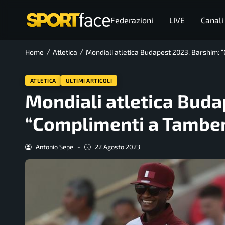
Federazioni
LIVE
Canali
/
/
Home
Atletica
Mondiali atletica Budapest 2023, Barshim: “C
ATLETICA
ULTIMI ARTICOLI
Mondiali atletica Buda
“Complimenti a Tamberi,
Antonio Sepe
-
22 Agosto 2023