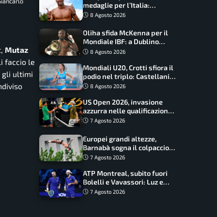
Giancarlo
medaglie per l’Italia:
Paltrinieri guida la staffetta,
8 Agosto 2026
Barnabà sogna l’oro dalle
grandi altezze
Oliha sfida McKenna per il
Mondiale IBF: a Dublino
t,
Mutaz
serve l’impresa nella tana
8 Agosto 2026
del lupo
li faccio le
Mondiali U20, Crotti sfiora il
 gli ultimi
podio nel triplo: Castellani
da record, Succo in finale
ndiviso
8 Agosto 2026
US Open 2026, invasione
azzurra nelle qualificazioni:
17 italiani a caccia del main
7 Agosto 2026
draw
Europei grandi altezze,
Barnabà sogna il colpaccio:
è leader a metà gara, Baraldi
7 Agosto 2026
ancora in corsa
ATP Montreal, subito fuori
Bolelli e Vavassori: Luz e
Matos fermano gli azzurri
7 Agosto 2026