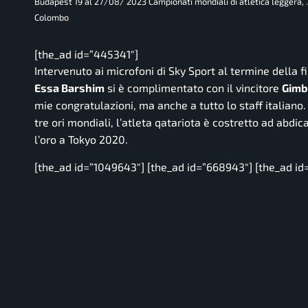
Budapest 19 al 27/08/ 2023 Campionati mondiali di atletica leggera,
Colombo
[the_ad id=”445341″]
Intervenuto ai microfoni di
Sky Sport
al termine della fi
Essa Barshim
si è complimentato con il vincitore
Gimb
mie congratulazioni, ma anche a tutto lo staff italiano.
tre ori mondiali, l’atleta qatariota è costretto ad abdi
l’oro a Tokyo 2020.
[the_ad id=”1049643″] [the_ad id=”668943″] [the_ad id