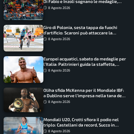
Di Fabio e Inzoli sognano le medaglie,
Castellani e Succo in finale
8 Agosto 2026
Giro di Polonia, sesta tappa da fuochi
d’artificio: Scaroni può attaccare la
maglia di Lemmen
8 Agosto 2026
Europei acquatici, sabato da medaglie per
l’Italia: Paltrinieri guida la staffetta,
Barnabà sogna l’oro dalle grandi altezze
8 Agosto 2026
Oliha sfida McKenna per il Mondiale IBF:
a Dublino serve l’impresa nella tana del
lupo
8 Agosto 2026
Mondiali U20, Crotti sfiora il podio nel
triplo: Castellani da record, Succo in
finale
8 Agosto 2026