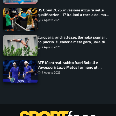
US Open 2026, invasione azzurra nelle
qualificazioni: 17 italiani a caccia del main
draw
7 Agosto 2026
Europei grandi altezze, Barnabà sogna il
colpaccio: è leader a metà gara, Baraldi
ancora in corsa
7 Agosto 2026
ATP Montreal, subito fuori Bolelli e
Vavassori: Luz e Matos fermano gli
azzurri
7 Agosto 2026