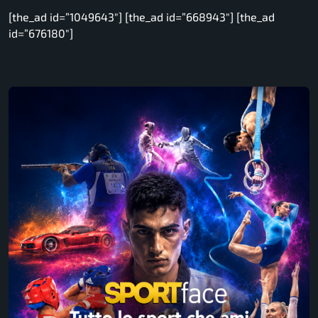
[the_ad id=”1049643″] [the_ad id=”668943″] [the_ad
id=”676180″]