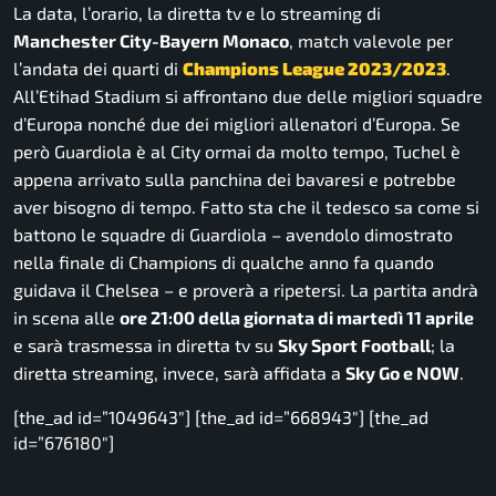
La data, l’orario, la diretta tv e lo streaming di
Manchester City-Bayern Monaco
, match valevole per
l’andata dei quarti di
Champions League 2023/2023
.
All’Etihad Stadium si affrontano due delle migliori squadre
d’Europa nonché due dei migliori allenatori d’Europa. Se
però Guardiola è al City ormai da molto tempo, Tuchel è
appena arrivato sulla panchina dei bavaresi e potrebbe
aver bisogno di tempo. Fatto sta che il tedesco sa come si
battono le squadre di Guardiola – avendolo dimostrato
nella finale di Champions di qualche anno fa quando
guidava il Chelsea – e proverà a ripetersi. La partita andrà
in scena alle
ore 21:00 della giornata di martedì 11 aprile
e sarà trasmessa in diretta tv su
Sky Sport Football
; la
diretta streaming, invece, sarà affidata a
Sky Go e NOW
.
[the_ad id=”1049643″] [the_ad id=”668943″] [the_ad
id=”676180″]