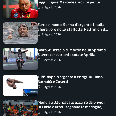
raggiungere Mercedes, novità per la
Macarena
8 Agosto 2026
Europei nuoto, Senna d’argento: l’Italia
sfiora l’oro nella staffetta, Paltrinieri da
urlo, il bilancio azzurro
8 Agosto 2026
MotoGP: assolo di Martin nella Sprint di
Silverstone, trionfo totale Aprilia
8 Agosto 2026
Tuffi, doppio argento a Parigi: brillano
Barnabà e Cosetti
8 Agosto 2026
Mondiali U20, sabato azzurro da brividi:
Di Fabio e Inzoli sognano le medaglie,
Castellani e Succo in finale
8 Agosto 2026