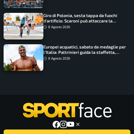
Giro di Polonia, sesta tappa da fuochi
d’artificio: Scaroni può attaccare la
maglia di Lemmen
8 Agosto 2026
Europei acquatici, sabato da medaglie per
l’Italia: Paltrinieri guida la staffetta,
Barnabà sogna l’oro dalle grandi altezze
8 Agosto 2026