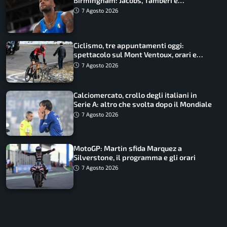
Birmingham: Jacobs, Tamberi e
Battocletti guidano una spedizione
7 Agosto 2026
record
Ciclismo, tre appuntamenti oggi:
spettacolo sul Mont Ventoux, orari e
come vederli
7 Agosto 2026
Calciomercato, crollo degli italiani in
Serie A: altro che svolta dopo il Mondiale
7 Agosto 2026
MotoGP: Martin sfida Marquez a
Silverstone, il programma e gli orari
7 Agosto 2026