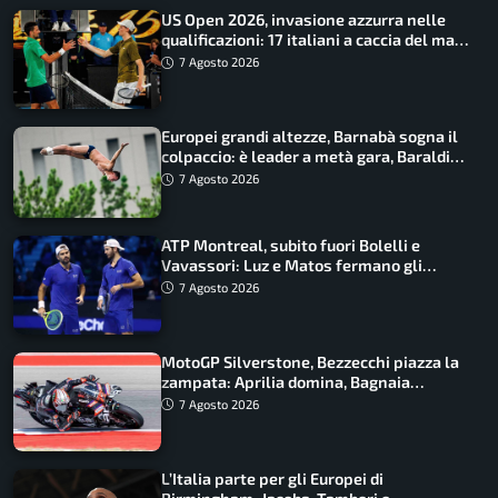
US Open 2026, invasione azzurra nelle
qualificazioni: 17 italiani a caccia del main
draw
7 Agosto 2026
Europei grandi altezze, Barnabà sogna il
colpaccio: è leader a metà gara, Baraldi
ancora in corsa
7 Agosto 2026
ATP Montreal, subito fuori Bolelli e
Vavassori: Luz e Matos fermano gli
azzurri
7 Agosto 2026
MotoGP Silverstone, Bezzecchi piazza la
zampata: Aprilia domina, Bagnaia
costretto al Q1
7 Agosto 2026
L’Italia parte per gli Europei di