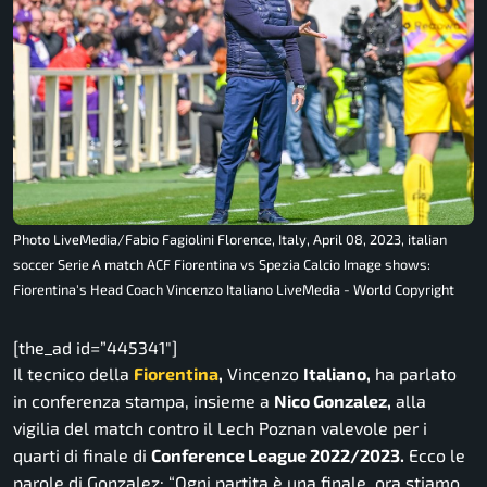
Photo LiveMedia/Fabio Fagiolini Florence, Italy, April 08, 2023, italian
soccer Serie A match ACF Fiorentina vs Spezia Calcio Image shows:
Fiorentina's Head Coach Vincenzo Italiano LiveMedia - World Copyright
[the_ad id=”445341″]
Il tecnico della
Fiorentina
,
Vincenzo
Italiano,
ha parlato
in conferenza stampa, insieme a
Nico Gonzalez,
alla
vigilia del match contro il Lech Poznan valevole per i
quarti di finale di
Conference League 2022/2023.
Ecco le
parole di Gonzalez:
“Ogni partita è una finale, ora stiamo