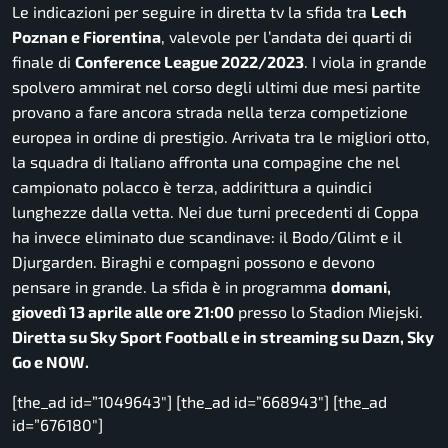
Le indicazioni per seguire in diretta tv la sfida tra
Lech
Poznan e Fiorentina
, valevole per l’andata dei quarti di
finale di
Conference League 2022/2023
. I viola in grande
spolvero ammirat nel corso degli ultimi due mesi partite
provano a fare ancora strada nella terza competizione
europea in ordine di prestigio. Arrivata tra le migliori otto,
la squadra di Italiano affronta una compagine che nel
campionato polacco è terza, addirittura a quindici
lunghezze dalla vetta. Nei due turni precedenti di Coppa
ha invece eliminato due scandinave: il Bodo/Glimt e il
Djurgarden. Biraghi e compagni possono e devono
pensare in grande. La sfida è in programma
domani,
giovedì 13 aprile alle ore 21:00
presso lo Stadion Miejski.
Diretta su Sky Sport Football e in streaming su Dazn, Sky
Go e NOW.
[the_ad id=”1049643″] [the_ad id=”668943″] [the_ad
id=”676180″]