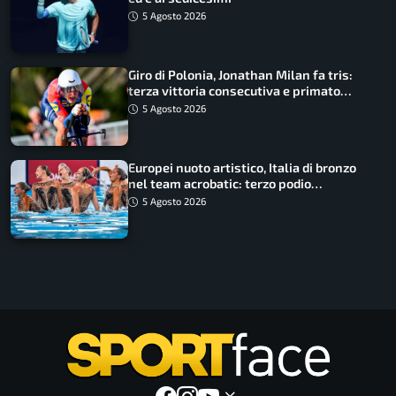
5 Agosto 2026
Giro di Polonia, Jonathan Milan fa tris:
terza vittoria consecutiva e primato
rafforzato
5 Agosto 2026
Europei nuoto artistico, Italia di bronzo
nel team acrobatic: terzo podio
consecutivo
5 Agosto 2026