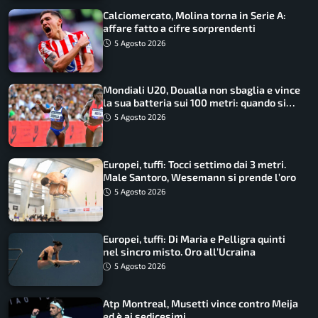
Calciomercato, Molina torna in Serie A:
affare fatto a cifre sorprendenti
5 Agosto 2026
Mondiali U20, Doualla non sbaglia e vince
la sua batteria sui 100 metri: quando si
disputano le finali
5 Agosto 2026
Europei, tuffi: Tocci settimo dai 3 metri.
Male Santoro, Wesemann si prende l’oro
5 Agosto 2026
Europei, tuffi: Di Maria e Pelligra quinti
nel sincro misto. Oro all’Ucraina
5 Agosto 2026
Atp Montreal, Musetti vince contro Meija
ed è ai sedicesimi