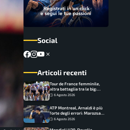
Social
Articoli recenti
Tour de France femminile,
altra battaglia tra le big:
Longo Borghini sogna il
6 Agosto 2026
colpo
ATP Montreal, Arnaldi è più
forte degli errori: Marozsan
piegato dopo oltre due ore
6 Agosto 2026
Mondiali U20, Doualla