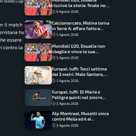
t Stadio Luigi
riscrive la storia: finale nei
100 metri dopo trent’anni
6 Agosto 2026
Calciomercato, Molina torna
er il match
in Serie A: affare fatto a
lernitana ha
cifre sorprendenti
5 Agosto 2026
che essere
Mondiali U20, Doualla non
h contro la
sbaglia e vince la sua
batteria sui 100 metri:
5 Agosto 2026
quando si disputano le finali
Europei, tuffi: Tocci settimo
dai 3 metri. Male Santoro,
Wesemann si prende l’oro
5 Agosto 2026
Europei, tuffi: Di Maria e
Pelligra quinti nel sincro
misto. Oro all’Ucraina
5 Agosto 2026
Atp Montreal, Musetti vince
contro Meija ed è ai
sedicesimi
5 Agosto 2026