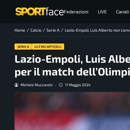
Federazioni
LIVE
Canali
/
/
/
Home
Calcio
Serie A
Lazio-Empoli, Luis Alberto non conv
SERIE A
ULTIMI ARTICOLI
Lazio-Empoli, Luis Alb
per il match dell’Olimp
Michele Muzzarelli
-
11 Maggio 2024