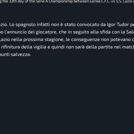
ng the 33th day of the Serie A Championship between Genoa C.F.C. vs S.S. Lazio a
azio. Lo spagnolo infatti non è stato convocato da Igor Tudor p
l’annuncio del giocatore, che in seguito alla sfida con la Sa
Lazio nella prossima stagione, le conseguenze non potevano 
ifinitura della vigilia e quindi non sarà della partita nel matc
punti salvezza.