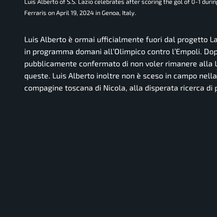
Luis Alberto of S.S. Lazio celebrates after scoring the gol of 0-1 duri
Ferraris on April 19, 2024 in Genoa, Italy.
Luis Alberto è ormai ufficialmente fuori dal progetto L
in programma domani all’Olimpico contro l’Empoli. Dopo 
pubblicamente confermato di non voler rimanere alla 
queste. Luis Alberto inoltre non è sceso in campo nella r
compagine toscana di Nicola, alla disperata ricerca di 