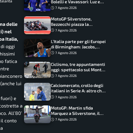
Atalanta
Bolelli e Vavassori: Luz e
Matos fermano gli azzurri
7 Agosto 2026
MotoGP Silverstone,
una delle
Bezzecchi piazza la
zampata: Aprilia domina,
7 Agosto 2026
i) nel
Bagnaia costretto al Q1
a Italia,
L’Italia parte per gli Europei
di oggi
di Birmingham: Jacobs,
Tamberi e Battocletti
hissimi
7 Agosto 2026
guidano una spedizione
no fatica
record
Ciclismo, tre appuntamenti
entre
oggi: spettacolo sul Mont
Ventoux, orari e come
 bianconero
7 Agosto 2026
vederli
(anche lui
Calciomercato, crollo degli
italiani in Serie A: altro che
svolta dopo il Mondiale
7 Agosto 2026
fuori) e
costretta a
MotoGP: Martin sfida
co. All’80’
Marquez a Silverstone, il
programma e gli orari
7 Agosto 2026
 il conto
ma