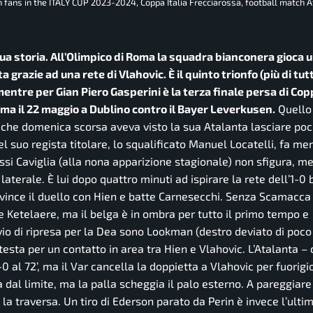
 fans in the ITALY CUP 2023-2024, Coppa Italia Frecciarossa, football match 
ua storia. All’Olimpico di Roma la squadra bianconera gioca 
 grazie ad una rete di Vlahovic. È il quinto trionfo (più di tutt
entre per Gian Piero Gasperini è la terza finale persa di Copp
ma il 22 maggio a Dublino contro il Bayer Leverkusen.
Quello 
 che domenica scorsa aveva visto la sua Atalanta lasciare poc
l suo regista titolare, lo squalificato Manuel Locatelli, fa me
ussi Caviglia (alla nona apparizione stagionale) non sfigura, m
aterale. È lui dopo quattro minuti ad ispirare la rete dell’1-0
 vince il duello con Hien e batte Carnesecchi. Senza Scamacca 
 De Ketelaere, ma il belga è in ombra per tutto il primo tempo e
avvio di ripresa per la Dea sono Lookman (destro deviato di poco 
esta per un contatto in area tra Hien e Vlahovic. L’Atalanta – 
-0 al 72’, ma il Var cancella la doppietta a Vlahovic per fuorigio
a dal limite, ma la palla scheggia il palo esterno. A pareggiare
e la traversa. Un tiro di Ederson parato da Perin è invece l’ulti