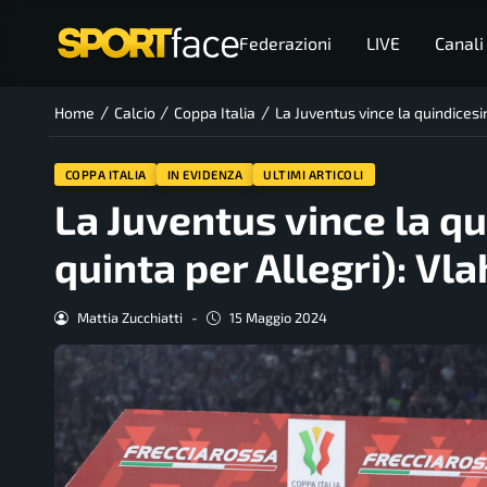
Federazioni
LIVE
Canali
/
/
/
Home
Calcio
Coppa Italia
La Juventus vince la quindicesi
COPPA ITALIA
IN EVIDENZA
ULTIMI ARTICOLI
La Juventus vince la qu
quinta per Allegri): Vl
Mattia Zucchiatti
-
15 Maggio 2024