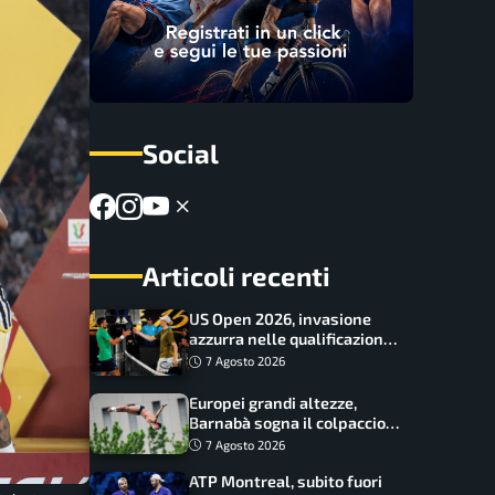
Social
Articoli recenti
US Open 2026, invasione
azzurra nelle qualificazioni:
17 italiani a caccia del main
7 Agosto 2026
draw
Europei grandi altezze,
Barnabà sogna il colpaccio:
è leader a metà gara, Baraldi
7 Agosto 2026
ancora in corsa
ATP Montreal, subito fuori