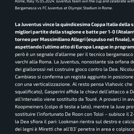
Rome, Italy 15.05.2024: Juventus team win the cup and celebrate with
Bergamasca vs FC Juventus at Olympic Stadium in Rome.
La Juventus vince la quindicesima Coppa Italia della s
migliori partite della stagione e batte per 1-0 l’Atalanta
torneo per Massimiliano Allegri (espulso nel finale), m
aspettando l’ultimo atto di Europa League in program
però è un segnale d’allarme per il tecnico bergamasco
varchi alla Roma. La Juventus, nonostante sia orfana de
dei giallorossi nel costruire gioco contro la Dea. Nicol
Cambiaso si conferma un regista aggiunto in posizione l
con una verticalizzazione. Al resto pensa Vlahovic che
squalificato), Gasperini affida le chiavi dell’attacco a
all’intervallo viene sostituito da Touré. A provarci in 
Koopmeiners (colpo di testa a lato), mentre la Juve prot
sostituire l’infortunato De Roon con Toloi – subisce il 2
la Dea sfiora il pari: Lookman rientra sul destro e calci
dei legni è Miretti che all’83’ penetra in area e colpisc