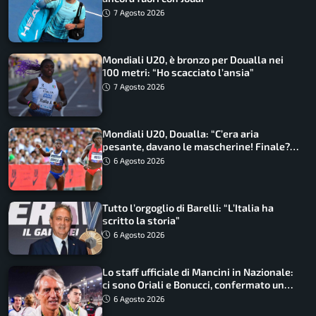
7 Agosto 2026
Mondiali U20, è bronzo per Doualla nei
100 metri: “Ho scacciato l’ansia”
7 Agosto 2026
Mondiali U20, Doualla: “C’era aria
pesante, davano le mascherine! Finale?
Non ho nulla da perdere”
6 Agosto 2026
Tutto l’orgoglio di Barelli: “L’Italia ha
scritto la storia”
6 Agosto 2026
Lo staff ufficiale di Mancini in Nazionale:
ci sono Oriali e Bonucci, confermato un
ritorno
6 Agosto 2026