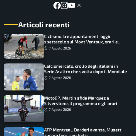
Articoli recenti
Ciclismo, tre appuntamenti oggi:
spettacolo sul Mont Ventoux, orari e
come vederli
7 Agosto 2026
Calciomercato, crollo degli italiani in
Serie A: altro che svolta dopo il Mondiale
7 Agosto 2026
MotoGP: Martin sfida Marquez a
Silverstone, il programma e gli orari
7 Agosto 2026
ATP Montreal: Darderi avanza, Musetti
ancora fuori con Jodar