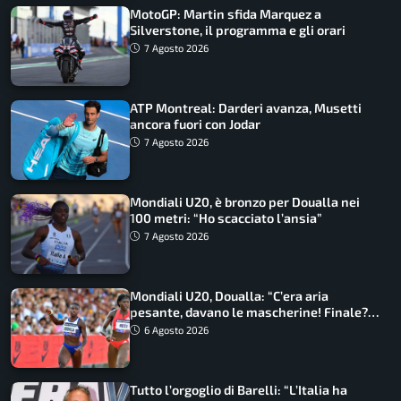
MotoGP: Martin sfida Marquez a
Silverstone, il programma e gli orari
7 Agosto 2026
ATP Montreal: Darderi avanza, Musetti
ancora fuori con Jodar
7 Agosto 2026
Mondiali U20, è bronzo per Doualla nei
100 metri: “Ho scacciato l’ansia”
7 Agosto 2026
Mondiali U20, Doualla: “C’era aria
pesante, davano le mascherine! Finale?
Non ho nulla da perdere”
6 Agosto 2026
Tutto l’orgoglio di Barelli: “L’Italia ha