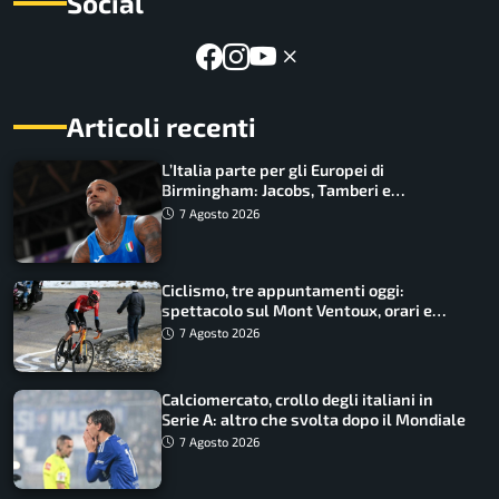
Social
Articoli recenti
L’Italia parte per gli Europei di
Birmingham: Jacobs, Tamberi e
Battocletti guidano una spedizione
7 Agosto 2026
record
Ciclismo, tre appuntamenti oggi:
spettacolo sul Mont Ventoux, orari e
come vederli
7 Agosto 2026
Calciomercato, crollo degli italiani in
Serie A: altro che svolta dopo il Mondiale
7 Agosto 2026