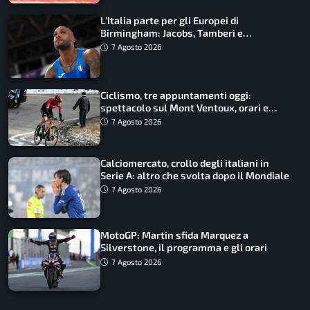
L’Italia parte per gli Europei di
Birmingham: Jacobs, Tamberi e
Battocletti guidano una spedizione
7 Agosto 2026
record
Ciclismo, tre appuntamenti oggi:
spettacolo sul Mont Ventoux, orari e
come vederli
7 Agosto 2026
Calciomercato, crollo degli italiani in
Serie A: altro che svolta dopo il Mondiale
7 Agosto 2026
MotoGP: Martin sfida Marquez a
Silverstone, il programma e gli orari
7 Agosto 2026