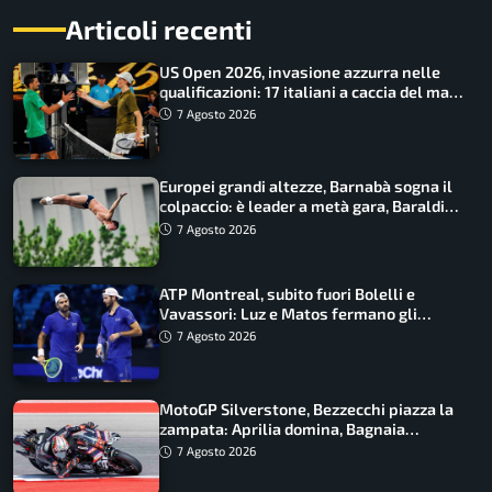
Articoli recenti
US Open 2026, invasione azzurra nelle
qualificazioni: 17 italiani a caccia del main
draw
7 Agosto 2026
Europei grandi altezze, Barnabà sogna il
colpaccio: è leader a metà gara, Baraldi
ancora in corsa
7 Agosto 2026
ATP Montreal, subito fuori Bolelli e
Vavassori: Luz e Matos fermano gli
azzurri
7 Agosto 2026
MotoGP Silverstone, Bezzecchi piazza la
zampata: Aprilia domina, Bagnaia
costretto al Q1
7 Agosto 2026