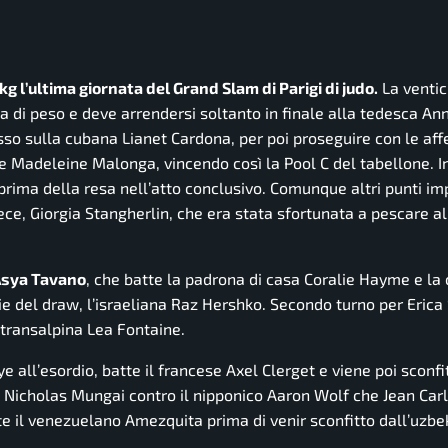
g l’ultima giornata del Grand Slam di Parigi di judo.
La venti
ria di peso e deve arrendersi soltanto in finale alla tedesca A
cesso sulla cubana Lianet Cardona, per poi proseguire con le af
e Madeleine Malonga, vincendo così la Pool C del tabellone. I
prima della resa nell’atto conclusivo. Comunque altri punti im
nvece, Giorgia Stangherlin, che era stata sfortunata a pescare a
 Asya Tavano
, che batte la padrona di casa Coralie Hayme e la
rie del draw, l’israeliana Raz Hershko. Secondo turno per Erica
 transalpina Lea Fontaine.
ye all’esordio, batte il francese Axel Clerget e viene poi sconfi
 Nicholas Mungai contro il nipponico Aaron Wolf che Jean Carl
tte il venezuelano Amezquita prima di venir sconfitto dall’uzb