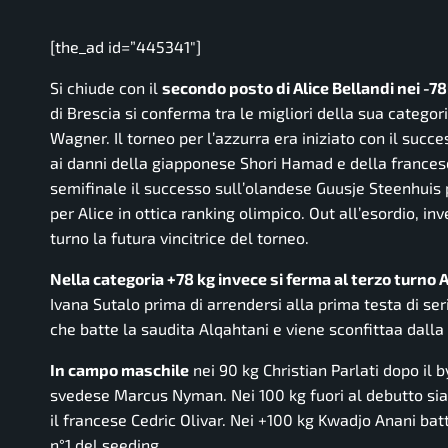
[the_ad id=”445341″]
Si chiude con il
secondo posto di Alice Bellandi nei -78k
di Brescia si conferma tra le migliori della sua catego
Wagner. Il torneo per l’azzurra era iniziato con il suc
ai danni della giapponese Shori Hamad e della frances
semifinale il successo sull’olandese Guusje Steenhuis 
per Alice in ottica ranking olimpico. Out all’esordio, i
turno la futura vincitrice del torneo.
Nella categoria +78 kg invece si ferma al terzo turno
Ivana Sutalo prima di arrendersi alla prima testa di se
che batte la saudita Alqahtani e viene sconfittaa dalla
In campo maschile
nei 90 kg Christian Parlati dopo il b
svedese Marcus Nyman. Nei 100 kg fuori al debutto sia
il francese Cedric Olivar. Nei +100 kg Kwadjo Anani ba
n°1 del seeding.