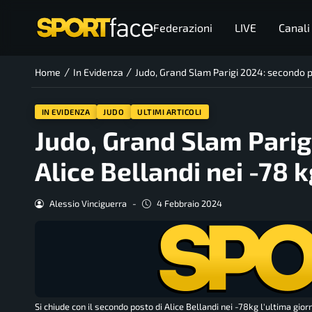
Federazioni
LIVE
Canali
/
/
Home
In Evidenza
Judo, Grand Slam Parigi 2024: secondo po
IN EVIDENZA
JUDO
ULTIMI ARTICOLI
Judo, Grand Slam Parig
Alice Bellandi nei -78 k
Alessio Vinciguerra
-
4 Febbraio 2024
Si chiude con il secondo posto di Alice Bellandi nei -78kg l'ultima gior