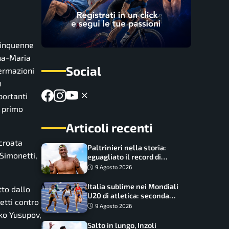
cinquenne
nna-Maria
Social
fermazioni
n
portanti
l primo
Articoli recenti
 croata
Paltrinieri nella storia:
 Simonetti,
eguagliato il record di
medaglie di Federica
9 Agosto 2026
Pellegrini
Italia sublime nei Mondiali
tto dallo
U20 di atletica: seconda
etti contro
dietro solo agli USA nel
9 Agosto 2026
medagliere
eko Yusupov,
Salto in lungo, Inzoli