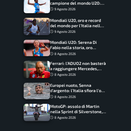
campione del mondo U20:
basta un centimetro
9 Agosto 2026
Mondiali U20, oro e record
del mondo per l’Italia nella
4×100 mista: Doualla
9 Agosto 2026
straordinaria
Mondiali U20: Serena Di
Fabio nella storia, oro
dominio totale nei 5000 di
8 Agosto 2026
marcia
Ferrari: l’ADUO2 non basterà
a raggiungere Mercedes,
novità per la Macarena
8 Agosto 2026
Europei nuoto, Senna
d’argento: l’Italia sfiora l’oro
nella staffetta, Paltrinieri
8 Agosto 2026
da urlo, il bilancio azzurro
MotoGP: assolo di Martin
nella Sprint di Silverstone,
trionfo totale Aprilia
8 Agosto 2026