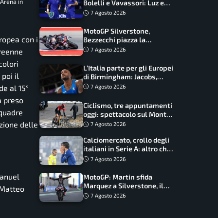
 Arena in
Bolelli e Vavassori: Luz e
Matos fermano gli azzurri
7 Agosto 2026
MotoGP Silverstone,
ropea con i
Bezzecchi piazza la
zampata: Aprilia domina,
7 Agosto 2026
treenne
Bagnaia costretto al Q1
colori
L’Italia parte per gli Europei
poi il
di Birmingham: Jacobs,
Tamberi e Battocletti
de al 15°
7 Agosto 2026
guidano una spedizione
a preso
record
Ciclismo, tre appuntamenti
squadre
oggi: spettacolo sul Mont
Ventoux, orari e come
azione delle
7 Agosto 2026
vederli
Calciomercato, crollo degli
italiani in Serie A: altro che
svolta dopo il Mondiale
7 Agosto 2026
Manuel
MotoGP: Martin sfida
Marquez a Silverstone, il
 Matteo
programma e gli orari
7 Agosto 2026