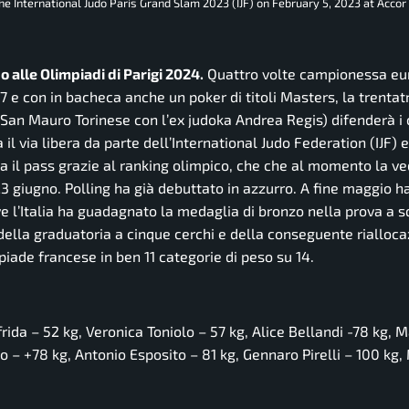
e International Judo Paris Grand Slam 2023 (IJF) on February 5, 2023 at Accor
o alle Olimpiadi di Parigi 2024.
Quattro volte campionessa eu
7 e con in bacheca anche un poker di titoli Masters, la trenta
a San Mauro Torinese con l’ex judoka Andrea Regis) difenderà i 
l via libera da parte dell’International Judo Federation (IJF) e 
a il pass grazie al ranking olimpico, che che al momento la ve
3 giugno. Polling ha già debuttato in azzurro. A fine maggio h
ove l’Italia ha guadagnato la medaglia di bronzo nella prova a 
le della graduatoria a cinque cerchi e della conseguente rialloc
mpiade francese in ben 11 categorie di peso su 14.
frida – 52 kg, Veronica Toniolo – 57 kg, Alice Bellandi -78 kg, 
o – +78 kg, Antonio Esposito – 81 kg, Gennaro Pirelli – 100 kg,