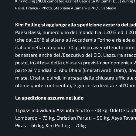
Kim Polling (NED) competed against Gabriella Willems (BEL) during th
Paris, France - Photo: Stephane Allaman/DPPI/LiveMedia
Kim Polling si aggiunge alla spedizione azzurra del jud
Paesi Bassi, numero uno del mondo tra il 2013 ed il 201
(che dal 2016 si allena all’Accademia Torino e risiede 
italiani nella categoria -70kg, dopo aver ottenuto prima i
benestare anche dell’Esecutivo del CIO. L’azzurra stacc
posto, in attesa della chiusura prevista per domenica 2
parte ai Mondiali di Abu Dhabi (Emirati Arabi Uniti), d
miste. L’Italia, quindi, in attesa della chiusura ufficia
ultime quote continentali, è già certa di volare all’Oli
La spedizione azzurra nel judo
11 pass individuali: Assunta Scutto – 48 kg, Odette Giuf
Lombardo – 73 kg, Christian Parlati – 90 kg, Asya Tavan
Piras – 66 kg, Kim Polling – 70kg