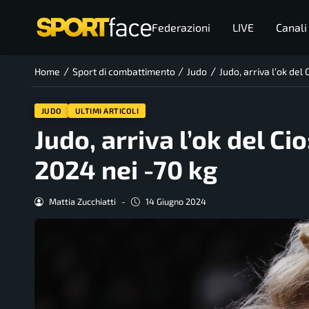
Federazioni
LIVE
Canali
/
/
/
Home
Sport di combattimento
Judo
Judo, arriva l’ok del 
JUDO
ULTIMI ARTICOLI
Judo, arriva l’ok del Ci
2024 nei -70 kg
Mattia Zucchiatti
-
14 Giugno 2024