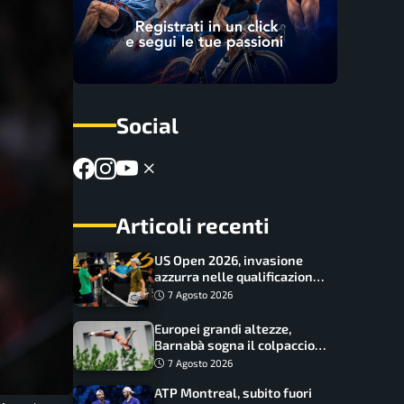
Social
Articoli recenti
US Open 2026, invasione
azzurra nelle qualificazioni:
17 italiani a caccia del main
7 Agosto 2026
draw
Europei grandi altezze,
Barnabà sogna il colpaccio:
è leader a metà gara, Baraldi
7 Agosto 2026
ancora in corsa
ATP Montreal, subito fuori