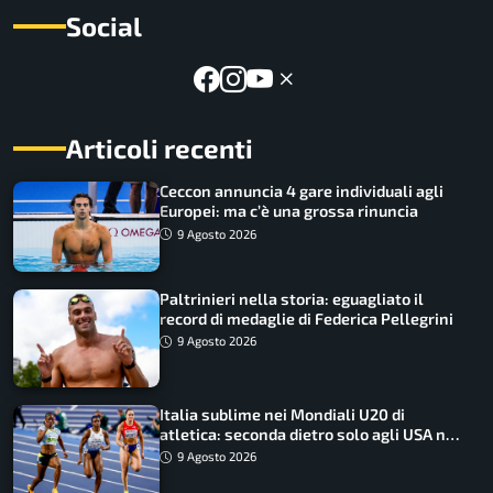
Social
Articoli recenti
Ceccon annuncia 4 gare individuali agli
Europei: ma c’è una grossa rinuncia
9 Agosto 2026
Paltrinieri nella storia: eguagliato il
record di medaglie di Federica Pellegrini
9 Agosto 2026
Italia sublime nei Mondiali U20 di
atletica: seconda dietro solo agli USA nel
medagliere
9 Agosto 2026