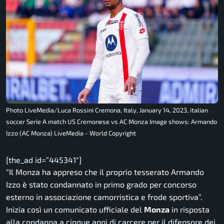
Photo LiveMedia/Luca Rossini Cremona, Italy, January 14, 2023, italian
soccer Serie A match US Cremonese vs AC Monza Image shows: Armando
Izzo (AC Monza) LiveMedia - World Copyright
[the_ad id=”445341″]
“Il Monza ha appreso che il proprio tesserato Armando
Izzo è stato condannato in primo grado per concorso
esterno in associazione camorristica e frode sportiva”.
Inizia così un comunicato ufficiale del
Monza
in risposta
alla condanna a cinque anni di carcere per il difensore dei