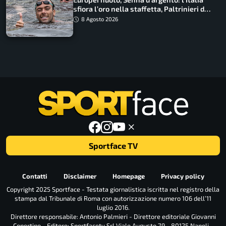
sfiora l’oro nella staffetta, Paltrinieri da
urlo, il bilancio azzurro
8 Agosto 2026
Sportface TV
Contatti
Disclaimer
Homepage
Privacy policy
Copyright 2025 Sportface - Testata giornalistica iscritta nel registro della
stampa dal Tribunale di Roma con autorizzazione numero 106 dell’11
luglio 2016.
Direttore responsabile: Antonio Palmieri - Direttore editoriale Giovanni
Copertino - Editore: Sportfacetv Srl Viale Augusto 79 - 80125 Napoli -