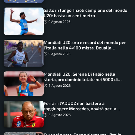
Salto in lungo, Inzoli campione del mondo
U20: basta un centimetro
9 Agosto 2026
Mondiali U20, oro e record del mondo per
l’Italia nella 4×100 mista: Doualla
straordinaria
9 Agosto 2026
Mondiali U20: Serena Di Fabio nella
storia, oro dominio totale nei 5000 di
marcia
8 Agosto 2026
Ferrari: l’ADUO2 non basterà a
raggiungere Mercedes, novità per la
Macarena
8 Agosto 2026
Europei nuoto, Senna d’argento: l’Italia