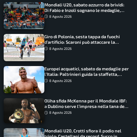
Mondiali U20, sabato azzurro da brividi:
Di Fabio e Inzoli sognano le medaglie,
Castellani e Succo in finale
8 Agosto 2026
Giro di Polonia, sesta tappa da fuochi
d’artificio: Scaroni può attaccare la
maglia di Lemmen
8 Agosto 2026
Europei acquatici, sabato da medaglie per
l’Italia: Paltrinieri guida la staffetta,
Barnabà sogna l’oro dalle grandi altezze
8 Agosto 2026
Oliha sfida McKenna per il Mondiale IBF:
a Dublino serve l’impresa nella tana del
lupo
8 Agosto 2026
Mondiali U20, Crotti sfiora il podio nel
triplo: Castellani da record, Succo in