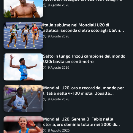
9 Agosto 2026
Italia sublime nei Mondiali U20 di
atletica: seconda dietro solo agli USA nel
medagliere
9 Agosto 2026
Salto in lungo, Inzoli campione del mondo
U20: basta un centimetro
9 Agosto 2026
Mondiali U20, oro e record del mondo per
l’Italia nella 4×100 mista: Doualla
straordinaria
9 Agosto 2026
Mondiali U20: Serena Di Fabio nella
storia, oro dominio totale nei 5000 di
marcia
8 Agosto 2026