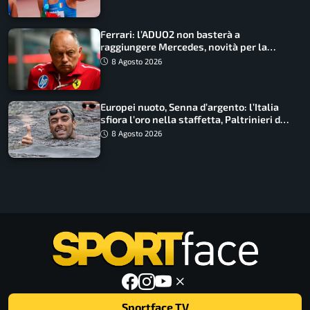
Ferrari: l’ADUO2 non basterà a
raggiungere Mercedes, novità per la
Macarena
8 Agosto 2026
Europei nuoto, Senna d’argento: l’Italia
sfiora l’oro nella staffetta, Paltrinieri da
urlo, il bilancio azzurro
8 Agosto 2026
Sportface TV