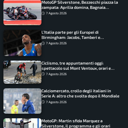
MotoGP Silverstone, Bezzecchi piazza la
zampata: Aprilia domina, Bagnaia
costretto al Q1
7 Agosto 2026
L’Italia parte per gli Europei di
Birmingham: Jacobs, Tamberi e
Battocletti guidano una spedizione
7 Agosto 2026
record
Ciclismo, tre appuntamenti oggi:
spettacolo sul Mont Ventoux, orari e
come vederli
7 Agosto 2026
Calciomercato, crollo degli italiani in
Serie A: altro che svolta dopo il Mondiale
7 Agosto 2026
MotoGP: Martin sfida Marquez a
Silverstone, il programma e gli orari