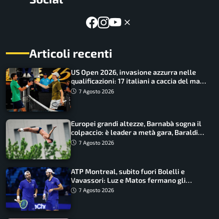
Articoli recenti
US Open 2026, invasione azzurra nelle
qualificazioni: 17 italiani a caccia del main
draw
7 Agosto 2026
Europei grandi altezze, Barnabà sogna il
colpaccio: è leader a metà gara, Baraldi
ancora in corsa
7 Agosto 2026
ATP Montreal, subito fuori Bolelli e
Vavassori: Luz e Matos fermano gli
azzurri
7 Agosto 2026