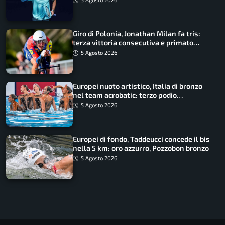
Giro di Polonia, Jonathan Milan fa tris:
terza vittoria consecutiva e primato
rafforzato
5 Agosto 2026
Europei nuoto artistico, Italia di bronzo
nel team acrobatic: terzo podio
consecutivo
5 Agosto 2026
Europei di fondo, Taddeucci concede il bis
nella 5 km: oro azzurro, Pozzobon bronzo
5 Agosto 2026