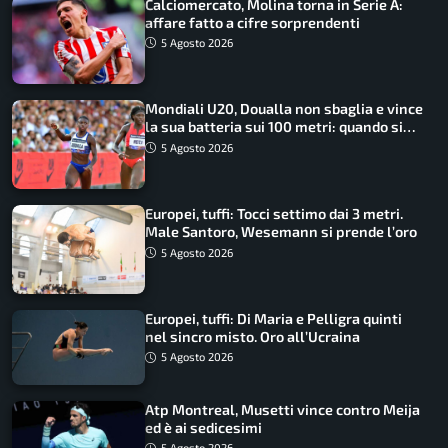
Calciomercato, Molina torna in Serie A:
affare fatto a cifre sorprendenti
5 Agosto 2026
Mondiali U20, Doualla non sbaglia e vince
la sua batteria sui 100 metri: quando si
disputano le finali
5 Agosto 2026
Europei, tuffi: Tocci settimo dai 3 metri.
Male Santoro, Wesemann si prende l’oro
5 Agosto 2026
Europei, tuffi: Di Maria e Pelligra quinti
nel sincro misto. Oro all’Ucraina
5 Agosto 2026
Atp Montreal, Musetti vince contro Meija
ed è ai sedicesimi
5 Agosto 2026