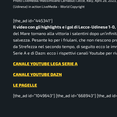
Photo LiveMedia/Massimiliano Carnabuci Lecce, Italy, April 28, 2023
(Udinese) in action LiveMedia - World Copyright
[the_ad id=”445341″]
Il video con gli highlights e i gol di Lecce-Udinese 1-0,
del Mare tornano alla vittoria i salentini dopo un’infini
salvezza. Pesante ko per i friulani, che non riescono pr
da Strefezza nel secondo tempo, di seguito ecco le immag
Serie A e di Dazn: ecco i rispettivi canali Youtube per ri
CANALE YOUTUBE LEGA SERIE A
CANALE YOUTUBE DAZN
LE PAGELLE
[the_ad id=”1049643″] [the_ad id=”668943″] [the_ad id