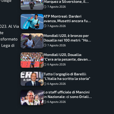
y Udogie
Marquez a Silverstone, il
programma e gli orari
7 Agosto 2026
ATP Montreal: Darderi
avanza, Musetti ancora fuori
con Jodar
023. Al Via
7 Agosto 2026
nte
Mondiali U20, è bronzo per
rasformato
Doualla nei 100 metri: “Ho
scacciato l’ansia”
a Lega di
7 Agosto 2026
Mondiali U20, Doualla:
“C’era aria pesante, davano
le mascherine! Finale? Non
6 Agosto 2026
ho nulla da perdere”
Tutto l’orgoglio di Barelli:
“L’Italia ha scritto la storia”
6 Agosto 2026
Lo staff ufficiale di Mancini
in Nazionale: ci sono Oriali e
Bonucci, confermato un
6 Agosto 2026
ritorno