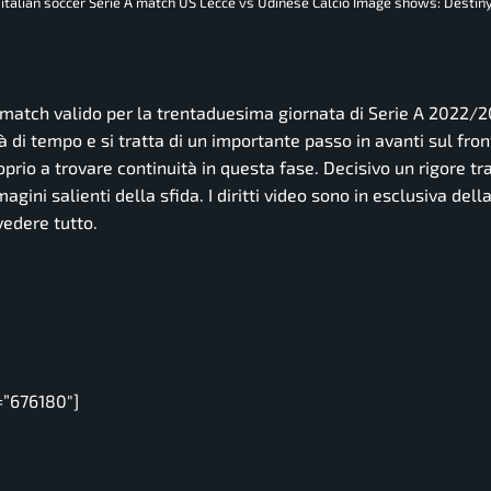
, italian soccer Serie A match US Lecce vs Udinese Calcio Image shows: Destin
match valido per la trentaduesima giornata di Serie A 2022/2
tà di tempo e si tratta di un importante passo in avanti sul fro
oprio a trovare continuità in questa fase. Decisivo un rigore t
ini salienti della sfida. I diritti video sono in esclusiva dell
vedere tutto.
=”676180″]