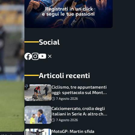
Social
Articoli recenti
Ciclismo, tre appuntamenti
oggi: spettacolo sul Mont
Ventoux, orari e come
7 Agosto 2026
vederli
Calciomercato, crollo degli
italiani in Serie A: altro che
svolta dopo il Mondiale
7 Agosto 2026
MotoGP: Martin sfida