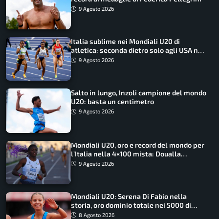
9 Agosto 2026
Italia sublime nei Mondiali U20 di
atletica: seconda dietro solo agli USA nel
medagliere
9 Agosto 2026
Salto in lungo, Inzoli campione del mondo
U20: basta un centimetro
9 Agosto 2026
Mondiali U20, oro e record del mondo per
l’Italia nella 4×100 mista: Doualla
straordinaria
9 Agosto 2026
Mondiali U20: Serena Di Fabio nella
storia, oro dominio totale nei 5000 di
marcia
8 Agosto 2026