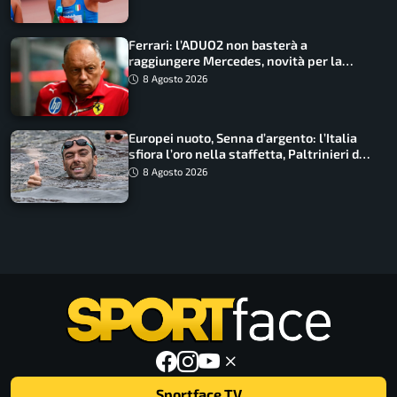
Ferrari: l’ADUO2 non basterà a
raggiungere Mercedes, novità per la
Macarena
8 Agosto 2026
Europei nuoto, Senna d’argento: l’Italia
sfiora l’oro nella staffetta, Paltrinieri da
urlo, il bilancio azzurro
8 Agosto 2026
Sportface TV