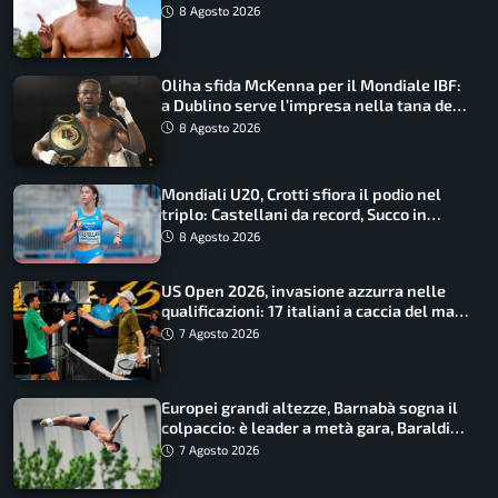
Barnabà sogna l’oro dalle grandi altezze
8 Agosto 2026
Oliha sfida McKenna per il Mondiale IBF:
a Dublino serve l’impresa nella tana del
lupo
8 Agosto 2026
Mondiali U20, Crotti sfiora il podio nel
triplo: Castellani da record, Succo in
finale
8 Agosto 2026
US Open 2026, invasione azzurra nelle
qualificazioni: 17 italiani a caccia del main
draw
7 Agosto 2026
Europei grandi altezze, Barnabà sogna il
colpaccio: è leader a metà gara, Baraldi
ancora in corsa
7 Agosto 2026