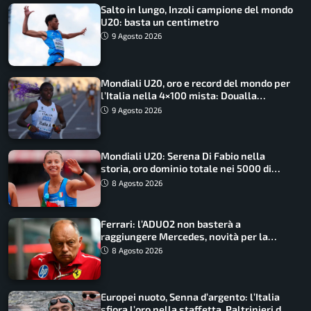
Salto in lungo, Inzoli campione del mondo
U20: basta un centimetro
9 Agosto 2026
Mondiali U20, oro e record del mondo per
l’Italia nella 4×100 mista: Doualla
straordinaria
9 Agosto 2026
Mondiali U20: Serena Di Fabio nella
storia, oro dominio totale nei 5000 di
marcia
8 Agosto 2026
Ferrari: l’ADUO2 non basterà a
raggiungere Mercedes, novità per la
Macarena
8 Agosto 2026
Europei nuoto, Senna d’argento: l’Italia
sfiora l’oro nella staffetta, Paltrinieri da