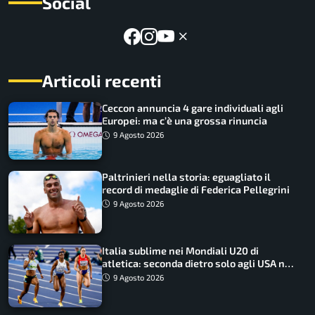
Social
Articoli recenti
Ceccon annuncia 4 gare individuali agli
Europei: ma c’è una grossa rinuncia
9 Agosto 2026
Paltrinieri nella storia: eguagliato il
record di medaglie di Federica Pellegrini
9 Agosto 2026
Italia sublime nei Mondiali U20 di
atletica: seconda dietro solo agli USA nel
medagliere
9 Agosto 2026