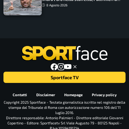
urlo, il bilancio azzurro
8 Agosto 2026
Sportface TV
Contatti
Disclaimer
Homepage
Privacy policy
Copyright 2025 Sportface - Testata giornalistica iscritta nel registro della
stampa dal Tribunale di Roma con autorizzazione numero 106 dell’11
luglio 2016.
Direttore responsabile: Antonio Palmieri - Direttore editoriale Giovanni
Copertino - Editore: Sportfacetv Srl Viale Augusto 79 - 80125 Napoli -
P.Iva 10594191214