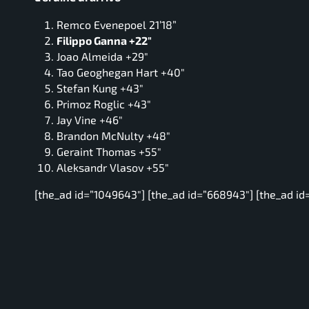
Remco Evenepoel 21’18”
Filippo Ganna +22″
Joao Almeida +29″
Tao Geoghegan Hart +40″
Stefan Kung +43″
Primoz Roglic +43″
Jay Vine +46″
Brandon McNulty +48″
Geraint Thomas +55″
Aleksandr Vlasov +55″
[the_ad id=”1049643″] [the_ad id=”668943″] [the_ad id