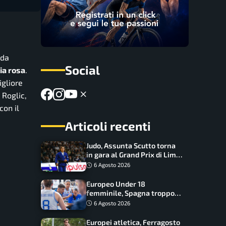
 da
Social
ia rosa
.
igliore
 Roglic,
con il
Articoli recenti
Judo, Assunta Scutto torna
in gara al Grand Prix di Lima:
17 azzurri convocati
6 Agosto 2026
Europeo Under 18
femminile, Spagna troppo
forte: Italia battuta 95-41,
6 Agosto 2026
ora si gioca il Mondiale
Europei atletica, Ferragosto