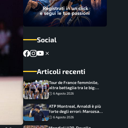
Social
Articoli recenti
Tour de France femminile,
altra battaglia tra le big:
Longo Borghini sogna il
6 Agosto 2026
colpo
ATP Montreal, Arnaldi è più
forte degli errori: Marozsan
piegato dopo oltre due ore
6 Agosto 2026
Mondiali U20, Doualla