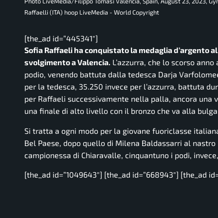
Photo LiveMedia/Filippo Tomasi Valencia, Spain, August 23, 2023, G
Raffaelli (ITA) hoop LiveMedia - World Copyright
[the_ad id=”445341″]
Sofia Raffaeli ha conquistato la medaglia d’argento al c
svolgimento a Valencia.
L’azzurra, che lo scorso anno 
podio, venendo battuta dalla tedesca Darja Varfolomeev
per la tedesca, 35.250 invece per l’azzurra, battuta d
per Raffaeli successivamente nella palla, ancora una 
una finale di alto livello con il bronzo che va alla bulg
Si tratta a ogni modo per la giovane fuoriclasse italian
Bel Paese, dopo quello di Milena Baldassarri al nastro
campionessa di Chiaravalle, cinquantuno i podi, invece,
[the_ad id=”1049643″] [the_ad id=”668943″] [the_ad id