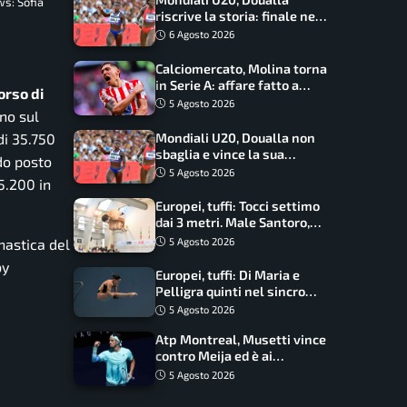
s: Sofia
riscrive la storia: finale nei
100 metri dopo trent’anni
6 Agosto 2026
Calciomercato, Molina torna
in Serie A: affare fatto a
orso di
cifre sorprendenti
5 Agosto 2026
no sul
Mondiali U20, Doualla non
di 35.750
sbaglia e vince la sua
do posto
batteria sui 100 metri:
5 Agosto 2026
5.200 in
quando si disputano le finali
Europei, tuffi: Tocci settimo
dai 3 metri. Male Santoro,
Wesemann si prende l’oro
5 Agosto 2026
nastica del
by
Europei, tuffi: Di Maria e
Pelligra quinti nel sincro
misto. Oro all’Ucraina
5 Agosto 2026
Atp Montreal, Musetti vince
contro Meija ed è ai
sedicesimi
5 Agosto 2026