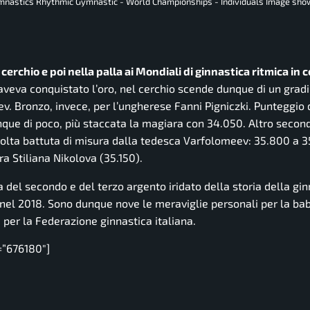
ymnastics Rhythmic Gymnastic - World Championships - Individuals Image show
erchio e poi nella palla ai Mondiali di ginnastica ritmica in c
aveva conquistato l’oro, nel cerchio scende dunque di un gradi
. Bronzo, invece, per l’ungherese Fanni Pigniczki. Punteggio 
unque di poco, più staccata la magiara con 34.050. Altro secon
volta battuta di misura dalla tedesca Varfolomeev: 35.800 a 3
ara Stiliana Nikolova (35.150).
a del secondo e del terzo argento iridato della storia della gin
 nel 2018. Sono dunque nove le meraviglie personali per la ba
 per la Federazione ginnastica italiana.
=”676180″]