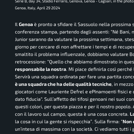
Serie B, day 34, Stadio Ferraris, Genova, Genoa - Cagliari, in the photo
Genoa, Italy, April 29 2024
Il
Genoa
è pronto a sfidare il Sassuolo nella prossima s
conferenza stampa, partendo dagli assenti: “
Né Bani, 
Junior saranno da valutare la prossima settimana, stes
giorno per cercare di non affrettare i tempi e di recup
smaltito il problema influenzale, dobbiamo valutare Bo
retrocessione: “
Quello che abbiamo dimostrato in ques
responsabile la nostra
. Mi piace definirla così perch
Servirà una squadra ordinata per fare una partita con
è una squadra che ha delle qualità tecniche
, in mezzo
giocatori come Lauriente Defrel e ePInamoenti fisici e d
dato fiducia
“. Sull’affetto dei tifosi genoani nei suoi con
questi colori, per questa piazza e per il nostro popol
con il lavoro sul campo, questa è una cosa concreta.
L
la cosa in cui la gente si rispecchia”
. Sulla firma: “
Non c
un’intesa di massima con la società. Ci vediamo tutti i 