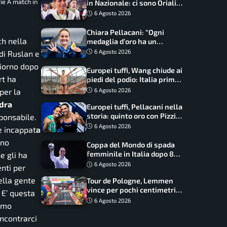
rie A match in
in Nazionale: ci sono Oriali e
Bonucci, confermato un
6 Agosto 2026
ritorno
Chiara Pellacani: “Ogni
ch nella
medaglia d’oro ha un
significato diverso. Ho fatto
6 Agosto 2026
di Ruslan e
il salto di qualità”
giorno dopo
Europei tuffi, Wang chiude ai
rt ha
piedi del podio: Italia prima
nel medagliere
6 Agosto 2026
 per la
adra
Europei tuffi, Pellacani nella
storia: quinto oro con Pizzini
sponsabile.
nel sincro da 3 metri
6 Agosto 2026
è incappat
a
nno
Coppa del Mondo di spada
femminile in Italia dopo 8
e gli ha
anni, Alberta Santuccio: “Il
6 Agosto 2026
nti per
lavoro dà sempre i suoi
ella gente
Tour de Pologne, Lemmen
frutti”
vince per pochi centimetri
. E’ questa
su Scaroni: maxi-caduta e
6 Agosto 2026
amo
tappa accorciata
incontrarci