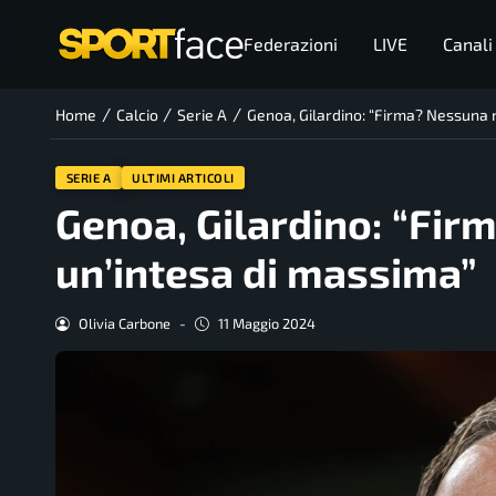
Federazioni
LIVE
Canali
/
/
/
Home
Calcio
Serie A
Genoa, Gilardino: “Firma? Nessuna n
SERIE A
ULTIMI ARTICOLI
Genoa, Gilardino: “Fir
un’intesa di massima”
Olivia Carbone
-
11 Maggio 2024