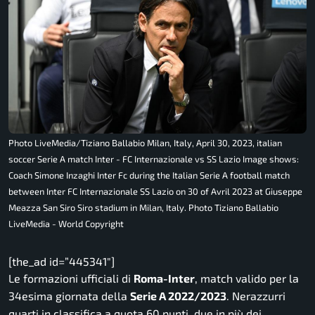
Photo LiveMedia/Tiziano Ballabio Milan, Italy, April 30, 2023, italian
soccer Serie A match Inter - FC Internazionale vs SS Lazio Image shows:
Coach Simone Inzaghi Inter Fc during the Italian Serie A football match
between Inter FC Internazionale SS Lazio on 30 of Avril 2023 at Giuseppe
Meazza San Siro Siro stadium in Milan, Italy. Photo Tiziano Ballabio
LiveMedia - World Copyright
[the_ad id=”445341″]
Le formazioni ufficiali di
Roma-Inter
, match valido per la
34esima giornata della
Serie A 2022/2023
. Nerazzurri
quarti in classifica a quota 60 punti, due in più dei