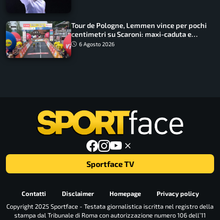
Tour de Pologne, Lemmen vince per pochi
centimetri su Scaroni: maxi-caduta e
tappa accorciata
6 Agosto 2026
Sportface TV
Contatti
Disclaimer
Homepage
Privacy policy
Copyright 2025 Sportface - Testata giornalistica iscritta nel registro della
stampa dal Tribunale di Roma con autorizzazione numero 106 dell’11