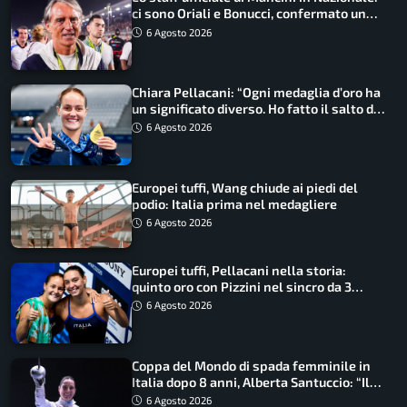
ci sono Oriali e Bonucci, confermato un
ritorno
6 Agosto 2026
Chiara Pellacani: “Ogni medaglia d’oro ha
un significato diverso. Ho fatto il salto di
qualità”
6 Agosto 2026
Europei tuffi, Wang chiude ai piedi del
podio: Italia prima nel medagliere
6 Agosto 2026
Europei tuffi, Pellacani nella storia:
quinto oro con Pizzini nel sincro da 3
metri
6 Agosto 2026
Coppa del Mondo di spada femminile in
Italia dopo 8 anni, Alberta Santuccio: “Il
lavoro dà sempre i suoi frutti”
6 Agosto 2026