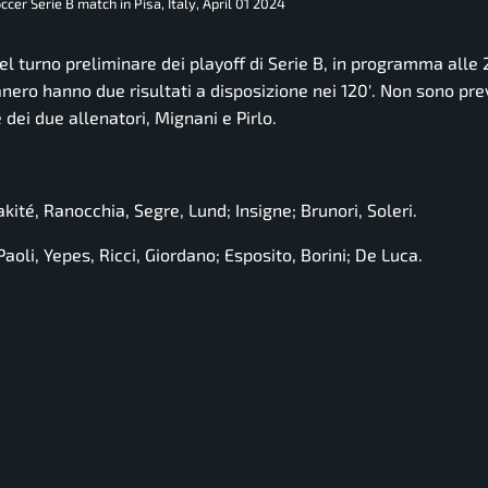
cer Serie B match in Pisa, Italy, April 01 2024
el turno preliminare dei playoff di Serie B, in programma alle 
nero hanno due risultati a disposizione nei 120′. Non sono previ
e dei due allenatori, Mignani e Pirlo.
kité, Ranocchia, Segre, Lund; Insigne; Brunori, Soleri.
Paoli, Yepes, Ricci, Giordano; Esposito, Borini; De Luca.