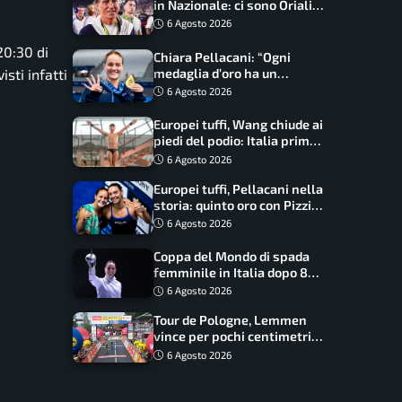
in Nazionale: ci sono Oriali e
Bonucci, confermato un
6 Agosto 2026
ritorno
20:30 di
Chiara Pellacani: “Ogni
sti infatti
medaglia d’oro ha un
significato diverso. Ho fatto
6 Agosto 2026
il salto di qualità”
Europei tuffi, Wang chiude ai
piedi del podio: Italia prima
nel medagliere
6 Agosto 2026
Europei tuffi, Pellacani nella
storia: quinto oro con Pizzini
nel sincro da 3 metri
6 Agosto 2026
Coppa del Mondo di spada
femminile in Italia dopo 8
anni, Alberta Santuccio: “Il
6 Agosto 2026
lavoro dà sempre i suoi
Tour de Pologne, Lemmen
frutti”
vince per pochi centimetri
su Scaroni: maxi-caduta e
6 Agosto 2026
tappa accorciata