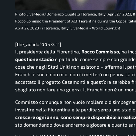
Photo LiveMedia/Domenico Cippitelli Florence, Italy, April 27, 2023, 
Rocco Comisso the President of ACF Fiorentina during the Coppa Ital
April 27, 2023 in Florence, Italy. LiveMedia - World Copyright
[the_ad id=”445341″]
Il presidente della Fiorentina,
Rocco Commisso,
ha inco
questione stadio
e parlando come sempre con grande
cose che negli Stati Uniti non esistono
– afferma il pat
Franchi è suo e non mio, non ci metterò un penny. La cit
accettato il progetto Casamonti a quest’ora sarebbe fi
sbagliato non fare una guerra. Il Franchi non è un mo
Commisso comunque non vuole mollare o disimpegnar
investire nella Fiorentina e le perdite senza uno stadio
crescere ogni anno, sono sempre disponibile a realizza
sto domandando dove andremo a giocare e quanto sarà l