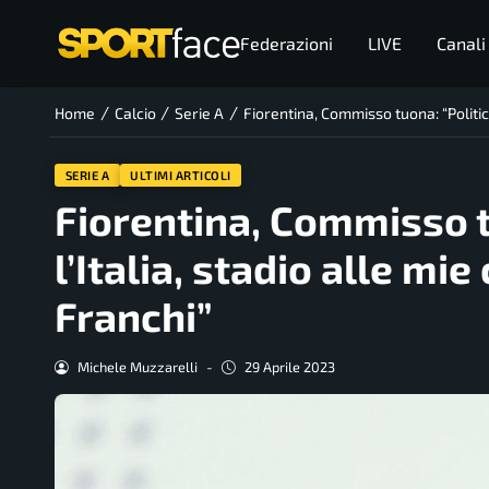
Federazioni
LIVE
Canali
/
/
/
Home
Calcio
Serie A
Fiorentina, Commisso tuona: “Politica
SERIE A
ULTIMI ARTICOLI
Fiorentina, Commisso t
l’Italia, stadio alle mi
Franchi”
Michele Muzzarelli
-
29 Aprile 2023