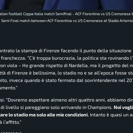
Italian football Coppa Italia match Semifinal - ACF Fiorentina vs US Cremones
ia Semi Final match between ACF Fiorentina vs US Cremonese at Stadio Artemio
ntrato la stampa di Firenze facendo il punto della situazione 
 franchezza.
“C’è troppa burocrazia, la politica sta rovinando l’
ron viola –
Ho grande rispetto di Nardella, ma il progetto del 
tà di Firenze è bellissima, lo stadio no e se all’epoca fosse st
nito, invece quando è stato fermato dal sovrintendente nel 20
numento.”
si:
“Dovremo aspettare almeno altri quattro anni, abbiamo di
 di livello si pareggiano solo arrivando in Champions.
Noi vogl
re lo stadio ma solo alle mie condizioni.
Intanto è quasi un 
’affitto.”