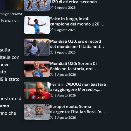
U20 di atletica: seconda
dietro solo agli USA nel
9 Agosto 2026
medagliere
e Image shows:
Salto in lungo, Inzoli
 Franchi on
campione del mondo U20:
basta un centimetro
9 Agosto 2026
Mondiali U20, oro e record
del mondo per l’Italia nella
sulla
4×100 mista: Doualla
9 Agosto 2026
Italia con
straordinaria
Mondiali U20: Serena Di
nuovo
Fabio nella storia, oro
ato
dominio totale nei 5000 di
8 Agosto 2026
19 è stato
marcia
Ferrari: l’ADUO2 non basterà
a raggiungere Mercedes,
novità per la Macarena
8 Agosto 2026
mostrato di
iamo
Europei nuoto, Senna
d’argento: l’Italia sfiora l’oro
anno che
nella staffetta, Paltrinieri
8 Agosto 2026
da urlo, il bilancio azzurro