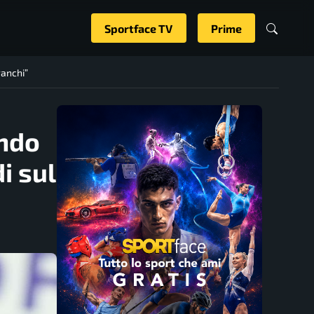
Sportface TV
Prime
ranchi”
ando
i sul