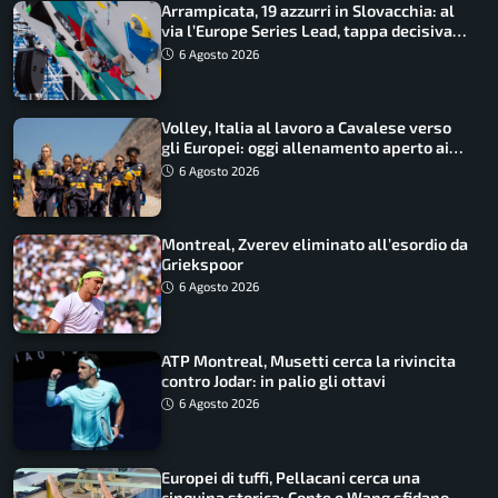
Arrampicata, 19 azzurri in Slovacchia: al
via l’Europe Series Lead, tappa decisiva
per la Speed
6 Agosto 2026
Volley, Italia al lavoro a Cavalese verso
gli Europei: oggi allenamento aperto ai
tifosi
6 Agosto 2026
Montreal, Zverev eliminato all’esordio da
Griekspoor
6 Agosto 2026
ATP Montreal, Musetti cerca la rivincita
contro Jodar: in palio gli ottavi
6 Agosto 2026
Europei di tuffi, Pellacani cerca una
cinquina storica: Conte e Wang sfidano la