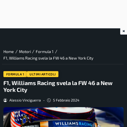
×
/
/
/
Home
Motori
Formula 1
F1, Williams Racing svela la FW 46 a New York City
FORMULA 1
ULTIMI ARTICOLI
F1, Williams Racing svela la FW 46 a New
York City
Alessio Vinciguerra
-
5 Febbraio 2024