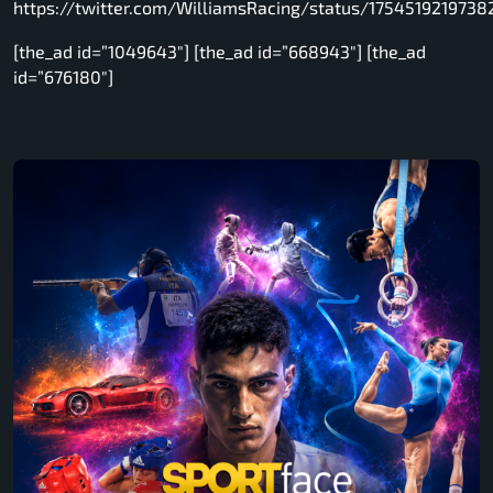
https://twitter.com/WilliamsRacing/status/175451921973
[the_ad id=”1049643″] [the_ad id=”668943″] [the_ad
id=”676180″]