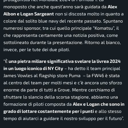
monoposto che anche quest’anno sarà guidata da
Alex
Albon e Logan Sargeant
non si discosta molto in quanto a
colore dal solito blue navy del recente passato. Spuntano
numerosi sponsor, tra cui quello principale “Komatsu”, il
che rappresenta certamente una notizia positiva, come
sottolineato durante la presentazione. Ritorno al bianco,
invece, per le tute dei due piloti.
“È
una pietra miliare significativa svelare la livrea 2024
in un luogo iconico di NY City
– ha detto il team principal
James Vowles al flagship store Puma –
la FW46 è stata
al centro del team per molti mesi e c’è ancora uno sforzo
enorme da parte di tutti a Grove. Mentre cerchiamo di
sfruttare lo slancio della scorsa stagione, abbiamo una
formazione di piloti composta da
Alex e Logan che sono in
grado di lottare costantemente per i punti
e allo stesso
tempo di aiutarci a guidare il nostro sviluppo per il futuro”.