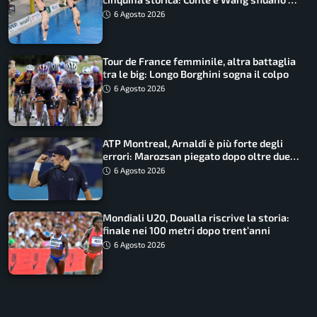
piattaforma
6 Agosto 2026
Tour de France femminile, altra battaglia
tra le big: Longo Borghini sogna il colpo
6 Agosto 2026
ATP Montreal, Arnaldi è più forte degli
errori: Marozsan piegato dopo oltre due
ore
6 Agosto 2026
Mondiali U20, Doualla riscrive la storia:
finale nei 100 metri dopo trent’anni
6 Agosto 2026