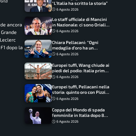
World
“L’Italia ha scritto la storia”
6 Agosto 2026
Lo staff ufficiale di Mancini
ide ancora
in Nazionale: ci sono Oriali e
Bonucci, confermato un
6 Agosto 2026
. Grande
ritorno
 Leclerc
Chiara Pellacani: “Ogni
 F1 dopo la
medaglia d’oro ha un
significato diverso. Ho fatto
6 Agosto 2026
il salto di qualità”
Europei tuffi, Wang chiude ai
piedi del podio: Italia prima
nel medagliere
6 Agosto 2026
Europei tuffi, Pellacani nella
storia: quinto oro con Pizzini
nel sincro da 3 metri
6 Agosto 2026
Coppa del Mondo di spada
femminile in Italia dopo 8
anni, Alberta Santuccio: “Il
6 Agosto 2026
lavoro dà sempre i suoi
frutti”