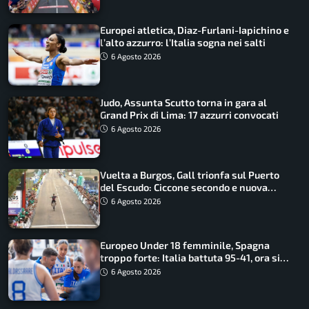
Europei atletica, Diaz-Furlani-Iapichino e
l’alto azzurro: l’Italia sogna nei salti
6 Agosto 2026
Judo, Assunta Scutto torna in gara al
Grand Prix di Lima: 17 azzurri convocati
6 Agosto 2026
Vuelta a Burgos, Gall trionfa sul Puerto
del Escudo: Ciccone secondo e nuova
maglia di leader
6 Agosto 2026
Europeo Under 18 femminile, Spagna
troppo forte: Italia battuta 95-41, ora si
gioca il Mondiale
6 Agosto 2026