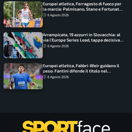
Europei atletica, Ferragosto di fuoco per
la marcia: Palmisano, Stano e Fortunato
guidano l’Italia
6 Agosto 2026
Arrampicata, 19 azzurri in Slovacchia: al
via l’Europe Series Lead, tappa decisiva
per la Speed
6 Agosto 2026
Europei atletica, Fabbri-Weir guidano il
peso: Fantini difende il titolo nel
martello
6 Agosto 2026