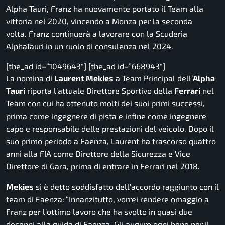
Alpha Tauri, Franz ha nuovamente portato il Team alla
vittoria nel 2020, vincendo a Monza per la seconda
volta. Franz continuerà a lavorare con la Scuderia
AlphaTauri in un ruolo di consulenza nel 2024.
[the_ad id=”1049643″] [the_ad id=”668943″]
La nomina di
Laurent Mekies
a Team Principal dell’
Alpha
Tauri
riporta l’attuale Direttore Sportivo della
Ferrari
nel
Team con cui ha ottenuto molti dei suoi primi successi,
prima come ingegnere di pista e infine come ingegnere
capo e responsabile delle prestazioni del veicolo. Dopo il
suo primo periodo a Faenza, Laurent ha trascorso quattro
anni alla FIA come Direttore della Sicurezza e Vice
Direttore di Gara, prima di entrare in Ferrari nel 2018.
Mekies
si è detto soddisfatto dell’accordo raggiunto con il
team di Faenza:
“Innanzitutto, vorrei rendere omaggio a
Franz per l’ottimo lavoro che ha svolto in quasi due
decenni alla guida di Faenza. Gli auguro ogni bene per il