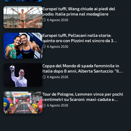
Europei tuffi, Wang chiude ai piedi del
podio: Italia prima nel medagliere
6 Agosto 2026
Europei tuffi, Pellacani nella storia:
quinto oro con Pizzini nel sincro da 3
metri
6 Agosto 2026
Coppa del Mondo di spada femminile in
Italia dopo 8 anni, Alberta Santuccio: “Il
lavoro dà sempre i suoi frutti”
6 Agosto 2026
Tour de Pologne, Lemmen vince per pochi
centimetri su Scaroni: maxi-caduta e
tappa accorciata
6 Agosto 2026