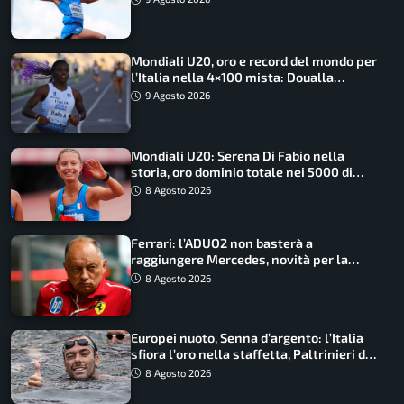
Mondiali U20, oro e record del mondo per
l’Italia nella 4×100 mista: Doualla
straordinaria
9 Agosto 2026
Mondiali U20: Serena Di Fabio nella
storia, oro dominio totale nei 5000 di
marcia
8 Agosto 2026
Ferrari: l’ADUO2 non basterà a
raggiungere Mercedes, novità per la
Macarena
8 Agosto 2026
Europei nuoto, Senna d’argento: l’Italia
sfiora l’oro nella staffetta, Paltrinieri da
urlo, il bilancio azzurro
8 Agosto 2026