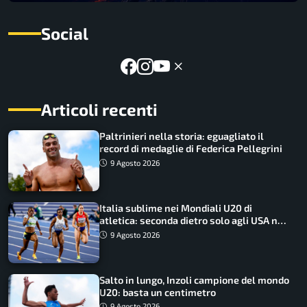
Social
Articoli recenti
Paltrinieri nella storia: eguagliato il
record di medaglie di Federica Pellegrini
9 Agosto 2026
Italia sublime nei Mondiali U20 di
atletica: seconda dietro solo agli USA nel
medagliere
9 Agosto 2026
Salto in lungo, Inzoli campione del mondo
U20: basta un centimetro
9 Agosto 2026